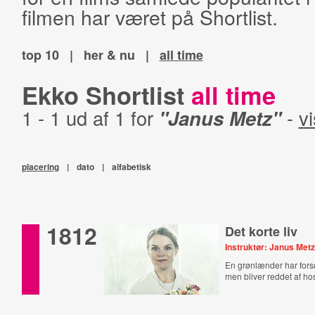
filmen har været på Shortlist.
top 10
|
her & nu
|
all time
Ekko Shortlist
all time
1 - 1 ud af 1 for
"Janus Metz"
-
vi
placering
|
dato
|
alfabetisk
1812
Det korte liv
Instruktør: Janus Met
En grønlænder har fors
men bliver reddet af ho