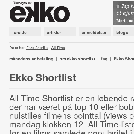
forside
artikler
anmeldelser
blogs
Du er her:
Ekko Shortlist
|
All Time
månedens anbefaling
|
om ekko shortlist
|
faq
|
Ekko Shor
Ekko Shortlist
All Time Shortlist er en løbende ra
der har været på top 10 eller bobl
nulstilles filmens pointtal (views 
mandag klokken 12. All Time-list
for en films samlede popularitet i 