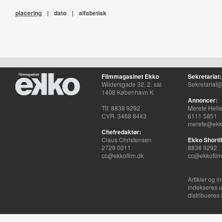
placering
|
dato
|
alfabetisk
Filmmagasinet Ekko
Sekretariat:
Wildersgade 32, 2. sal
Sekretariat@
1408 København K
Annoncer:
Tlf. 8838 9292
Merete Hell
CVR. 3468 8443
6111 5851
merete@ekko
Chefredaktør:
Claus Christensen
Ekko Shortli
2729 0011
8838 9292
cc@ekkofilm.dk
cc@ekkofilm
Artikler og i
indekseres u
distribueres