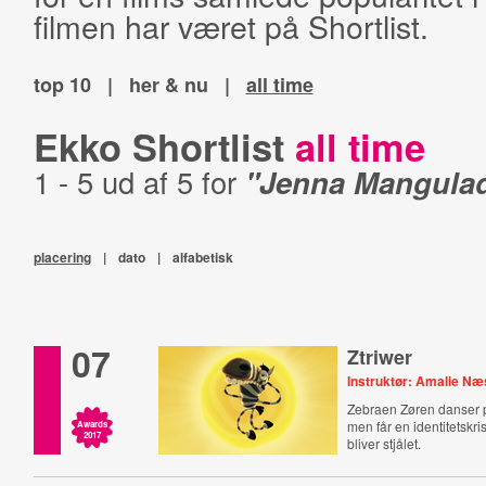
filmen har været på Shortlist.
top 10
|
her & nu
|
all time
Ekko Shortlist
all time
1 - 5 ud af 5 for
"Jenna Mangula
placering
|
dato
|
alfabetisk
07
Ztriwer
Instruktør: Amalie Næ
Zebraen Zøren danser 
men får en identitetskri
Awards
2017
bliver stjålet.