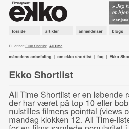
forside
artikler
anmeldelser
blogs
Du er her:
Ekko Shortlist
|
All Time
månedens anbefaling
|
om ekko shortlist
|
faq
|
Ekko Shor
Ekko Shortlist
All Time Shortlist er en løbende ra
der har været på top 10 eller bobl
nulstilles filmens pointtal (views 
mandag klokken 12. All Time-list
for en films samlede popularitet i 