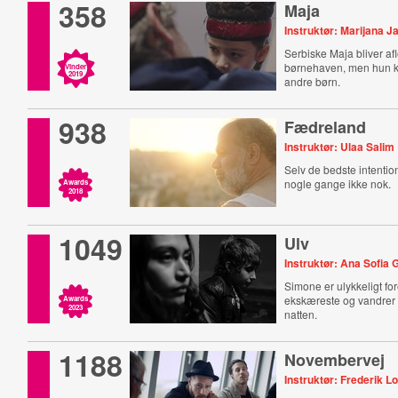
358
Maja
Instruktør: Marijana J
Serbiske Maja bliver afl
børnehaven, men hun ka
Vinder
2019
andre børn.
938
Fædreland
Instruktør: Ulaa Salim
Selv de bedste intention
nogle gange ikke nok.
Awards
2018
1049
Ulv
Instruktør: Ana Sofia
Simone er ulykkeligt for
ekskæreste og vandrer h
Awards
2023
natten.
1188
Novembervej
Instruktør: Frederik Lo