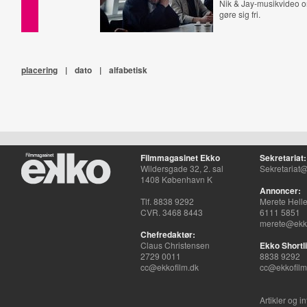
Nik & Jay-musikvideo om
gøre sig fri.
placering
|
dato
|
alfabetisk
Filmmagasinet Ekko
Sekretariat:
Wildersgade 32, 2. sal
Sekretariat@
1408 København K
Annoncer:
Tlf. 8838 9292
Merete Hell
CVR. 3468 8443
6111 5851
merete@ekko
Chefredaktør:
Claus Christensen
Ekko Shortli
2729 0011
8838 9292
cc@ekkofilm.dk
cc@ekkofilm
Artikler og i