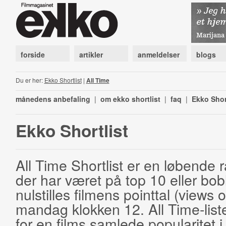
forside
artikler
anmeldelser
blogs
Du er her:
Ekko Shortlist
|
All Time
månedens anbefaling
|
om ekko shortlist
|
faq
|
Ekko Shor
Ekko Shortlist
All Time Shortlist er en løbende ra
der har været på top 10 eller bobl
nulstilles filmens pointtal (views 
mandag klokken 12. All Time-list
for en films samlede popularitet i 