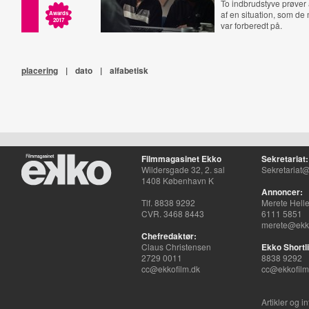
To indbrudstyve prøver
af en situation, som de m
Awards
2017
var forberedt på.
placering
|
dato
|
alfabetisk
Filmmagasinet Ekko
Sekretariat:
Wildersgade 32, 2. sal
Sekretariat@
1408 København K
Annoncer:
Tlf. 8838 9292
Merete Hell
CVR. 3468 8443
6111 5851
merete@ekko
Chefredaktør:
Claus Christensen
Ekko Shortli
2729 0011
8838 9292
cc@ekkofilm.dk
cc@ekkofilm
Artikler og i