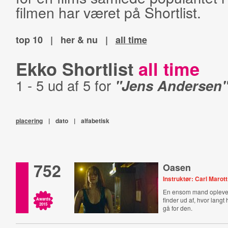
filmen har været på Shortlist.
top 10
|
her & nu
|
all time
Ekko Shortlist
all time
1 - 5 ud af 5 for
"Jens Andersen
placering
|
dato
|
alfabetisk
752
Oasen
Instruktør: Carl Marott
En ensom mand opleve
finder ud af, hvor langt ha
Awards
2015
gå for den.