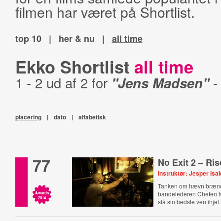
filmen har været på Shortlist.
top 10
|
her & nu
|
all time
Ekko Shortlist
all time
1 - 2 ud af 2 for
"Jens Madsen"
placering
|
dato
|
alfabetisk
77
No Exit 2 – Ri
Instruktør: Jesper Is
Tanken om hævn brænde
bandelederen Chefen tv
Awards
2014
slå sin bedste ven ihjel.