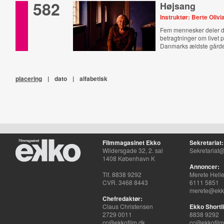
582
Højsang
Instruktør: Berte Olivi
Fem mennesker deler 
betragtninger om livet 
Danmarks ældste gård
placering
|
dato
|
alfabetisk
Filmmagasinet Ekko
Sekretariat:
Wildersgade 32, 2. sal
Sekretariat@
1408 København K
Annoncer:
Tlf. 8838 9292
Merete Hell
CVR. 3468 8443
6111 5851
merete@ekko
Chefredaktør:
Claus Christensen
Ekko Shortli
2729 0011
8838 9292
cc@ekkofilm.dk
cc@ekkofilm