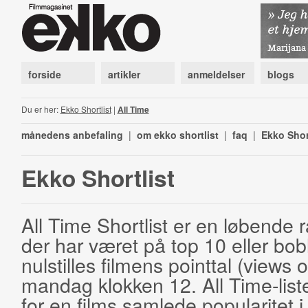
forside
artikler
anmeldelser
blogs
Du er her:
Ekko Shortlist
|
All Time
månedens anbefaling
|
om ekko shortlist
|
faq
|
Ekko Shor
Ekko Shortlist
All Time Shortlist er en løbende ra
der har været på top 10 eller bobl
nulstilles filmens pointtal (views 
mandag klokken 12. All Time-list
for en films samlede popularitet i 