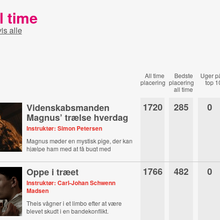
l time
vis alle
All time
Bedste
Uger p
placering
placering
top 1
all time
1720
285
0
Videnskabsmanden
Magnus’ trælse hverdag
Instruktør: Simon Petersen
Magnus møder en mystisk pige, der kan
hjælpe ham med at få bugt med
plageånderne.
1766
482
0
Oppe i træet
Instruktør: Carl-Johan Schwenn
Madsen
Theis vågner i et limbo efter at være
blevet skudt i en bandekonflikt.