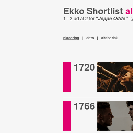
Ekko Shortlist
al
1 - 2 ud af 2 for
"Jeppe Odde"
-
placering
|
dato
|
alfabetisk
1720
1766