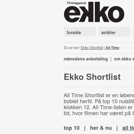
forside
artikler
Du er her:
Ekko Shortlist
|
All Time
månedens anbefaling
|
om ekko s
Ekko Shortlist
All Time Shortlist er en løben
boblet hertil. På top 10 nulst
klokken 12. All Time-listen er
tid, hvor filmen har været på S
top 10
|
her & nu
|
all t