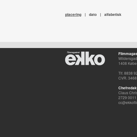
placering
|
dato
|
alfabetisk
Filmmagas
Wildersgade
1408 Købe
Tlf. 8838 9
CVR. 3468
Chefredak
Claus Chri
2729 0011
cc@ekkofil