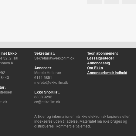
inet Ekko
Sekretariat:
Tegn abonnement
 32, 2. sal
Sekretariat@ekkofilm.dk
Løssalgssteder
nhavn K
Annoncesalg
Annoncer:
Om Ekko
292
Merete Hellerøe
Annoncørbetalt indhold
 8443
6111 5851
merete@ekkofilm.dk
tør:
stensen
Ekko Shortlist:
8838 9292
m.dk
cc@ekkofilm.dk
Artikler og informationer må ikke elektronisk kopieres eller
indekseres uden tilladelse. Materialet må ikke bruges og
distribueres i kommercielt øjemed.