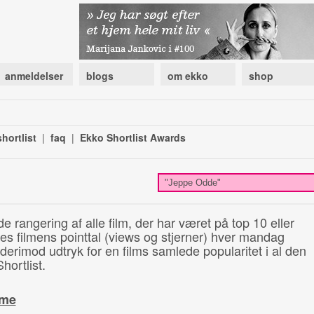
anmeldelser
blogs
om ekko
shop
hortlist
|
faq
|
Ekko Shortlist Awards
de rangering af alle film, der har været på top 10 eller
illes filmens pointtal (views og stjerner) hver mandag
 derimod udtryk for en films samlede popularitet i al den
hortlist.
ime