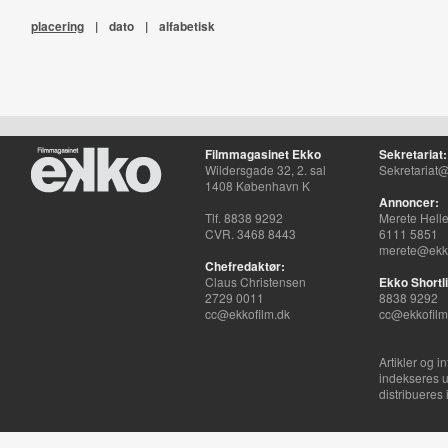
placering
|
dato
|
alfabetisk
Filmmagasinet Ekko
Sekretariat:
Wildersgade 32, 2. sal
Sekretariat@
1408 København K
Annoncer:
Tlf. 8838 9292
Merete Hell
CVR. 3468 8443
6111 5851
merete@ekko
Chefredaktør:
Claus Christensen
Ekko Shortli
2729 0011
8838 9292
cc@ekkofilm.dk
cc@ekkofilm
Artikler og i
indekseres u
distribueres