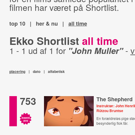
filmen har været på Shortlist.
top 10
|
her & nu
|
all time
Ekko Shortlist
all time
1 - 1 ud af 1 for
"John Muller"
-
v
placering
|
dato
|
alfabetisk
753
The Shepherd
Instruktør: John Henri
Rützou Bruntse
En forældreløs pige st
Awards
2016
besynderlig flok får.