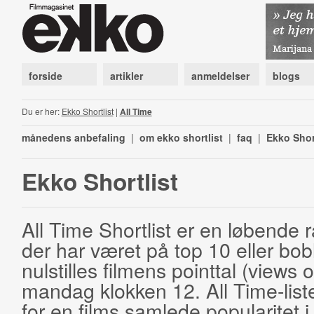
forside
artikler
anmeldelser
blogs
Du er her:
Ekko Shortlist
|
All Time
månedens anbefaling
|
om ekko shortlist
|
faq
|
Ekko Shor
Ekko Shortlist
All Time Shortlist er en løbende ra
der har været på top 10 eller bobl
nulstilles filmens pointtal (views 
mandag klokken 12. All Time-list
for en films samlede popularitet i 