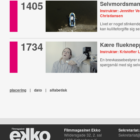
1405
Selvmordsman
Instruktør: Jennifer V
Christiansen
Livet er noget stinken
kan kulilteforgifte sig 
fem fyrfadslys?
1734
Kære flueknep
Instruktør: Kristoffer
En brevkassebestyrer s
spørgsmål med sig selv
placering
|
dato
|
alfabetisk
Filmmagasinet Ekko
Sekretariat:
Wildersgade 32, 2. sal
Sekretariat@
1408 København K