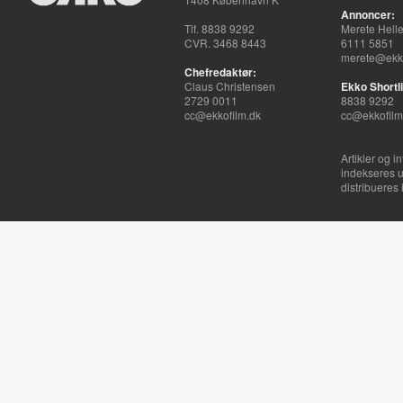
Annoncer:
Tlf. 8838 9292
Merete Hell
CVR. 3468 8443
6111 5851
merete@ekko
Chefredaktør:
Claus Christensen
Ekko Shortli
2729 0011
8838 9292
cc@ekkofilm.dk
cc@ekkofilm
Artikler og i
indekseres u
distribueres