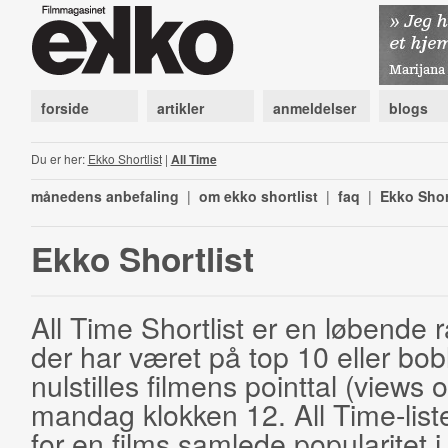
forside
artikler
anmeldelser
blogs
Du er her:
Ekko Shortlist
|
All Time
månedens anbefaling
|
om ekko shortlist
|
faq
|
Ekko Shor
Ekko Shortlist
All Time Shortlist er en løbende ra
der har været på top 10 eller bobl
nulstilles filmens pointtal (views 
mandag klokken 12. All Time-list
for en films samlede popularitet i 