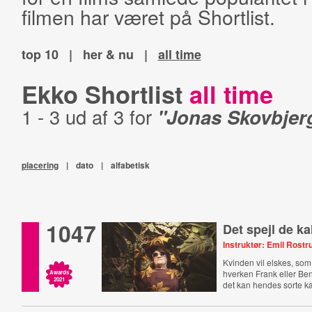
filmen har været på Shortlist.
top 10
|
her & nu
|
all time
Ekko Shortlist
all time
1 - 3 ud af 3 for
"Jonas Skovbjer
placering
|
dato
|
alfabetisk
1047
Det spejl de ka
Instruktør: Emil Rostr
Kvinden vil elskes, som
hverken Frank eller Ben
Awards
2021
det kan hendes sorte k