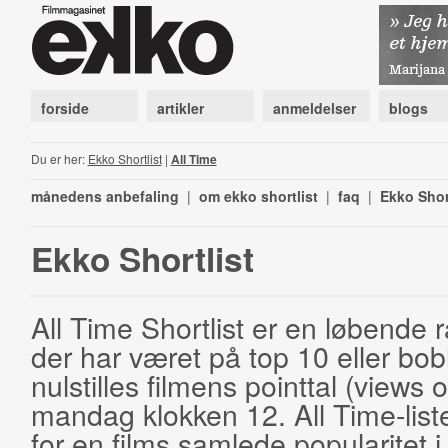
forside
artikler
anmeldelser
blogs
Du er her:
Ekko Shortlist
|
All Time
månedens anbefaling
|
om ekko shortlist
|
faq
|
Ekko Shor
Ekko Shortlist
All Time Shortlist er en løbende ra
der har været på top 10 eller bobl
nulstilles filmens pointtal (views 
mandag klokken 12. All Time-list
for en films samlede popularitet i 