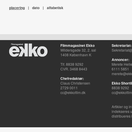
placering
|
dato
|
alfabetisk
Filmmagasinet Ekko
Sekretariat:
Wildersgade 32, 2. sal
Sekretariat@
1408 København K
Annoncer:
Tlf. 8838 9292
Merete Hell
CVR. 3468 8443
6111 5851
merete@ekko
Chefredaktør:
Claus Christensen
Ekko Shortli
2729 0011
8838 9292
cc@ekkofilm.dk
cc@ekkofilm
Artikler og i
indekseres u
distribueres