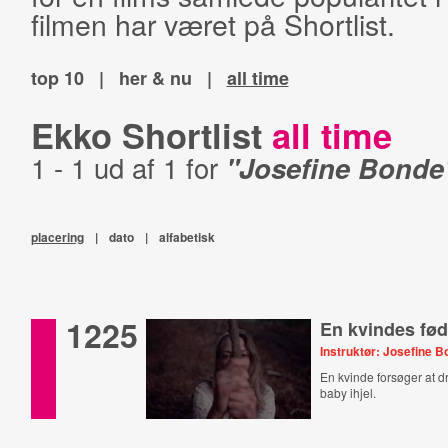
filmen har været på Shortlist.
top 10
|
her & nu
|
all time
Ekko Shortlist
all time
1 - 1 ud af 1 for
"Josefine Bonde
placering
|
dato
|
alfabetisk
1225
En kvindes fød
Instruktør: Josefine 
En kvinde forsøger at dr
baby ihjel.