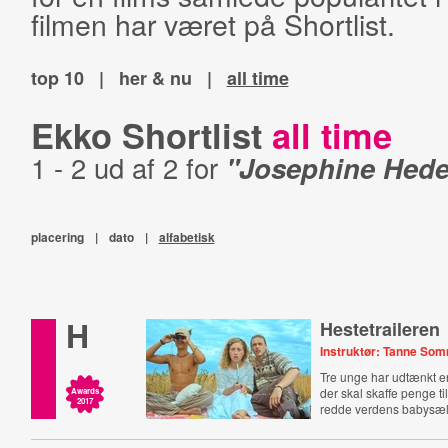
filmen har været på Shortlist.
top 10
|
her & nu
|
all time
Ekko Shortlist
all time
1 - 2 ud af 2 for
"Josephine Hed
placering
|
dato
|
alfabetisk
H
Hestetraileren
Instruktør: Tanne So
Tre unge har udtænkt en
der skal skaffe penge ti
Awards
2017
redde verdens babysæl