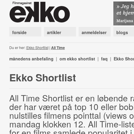
forside
artikler
anmeldelser
blogs
Du er her:
Ekko Shortlist
|
All Time
månedens anbefaling
|
om ekko shortlist
|
faq
|
Ekko Shor
Ekko Shortlist
All Time Shortlist er en løbende ra
der har været på top 10 eller bobl
nulstilles filmens pointtal (views 
mandag klokken 12. All Time-list
for en films samlede popularitet i 