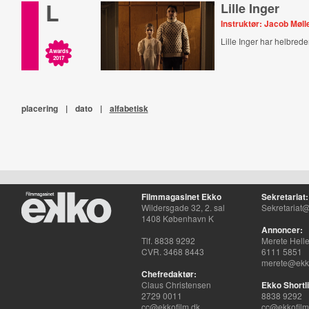
L
Lille Inger
Instruktør: Jacob Møll
Lille Inger har helbrede
Awards
2017
placering
|
dato
|
alfabetisk
Filmmagasinet Ekko
Sekretariat:
Wildersgade 32, 2. sal
Sekretariat@
1408 København K
Annoncer:
Tlf. 8838 9292
Merete Hell
CVR. 3468 8443
6111 5851
merete@ekko
Chefredaktør:
Claus Christensen
Ekko Shortli
2729 0011
8838 9292
cc@ekkofilm.dk
cc@ekkofilm