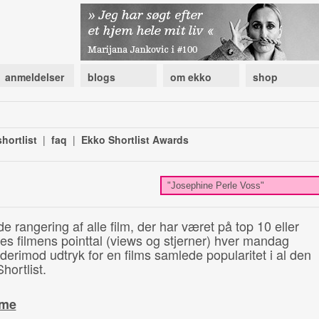
anmeldelser
blogs
om ekko
shop
hortlist
|
faq
|
Ekko Shortlist Awards
de rangering af alle film, der har været på top 10 eller
illes filmens pointtal (views og stjerner) hver mandag
 derimod udtryk for en films samlede popularitet i al den
hortlist.
ime