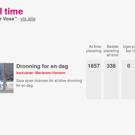
l time
e Voss"
-
vis alle
All time
Bedste
Uger p
placering
placering
top 1
all time
1857
338
0
Dronning for en dag
Instruktør: Marianne Hansen
Sara øjner chancen for at blive dronning
for en dag.