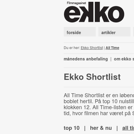
forside
artikler
Du er her:
Ekko Shortlist
|
All Time
månedens anbefaling
|
om ekko s
Ekko Shortlist
All Time Shortlist er en løben
boblet hertil. På top 10 nulst
klokken 12. All Time-listen er
tid, hvor filmen har været på S
top 10
|
her & nu
|
all t