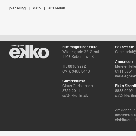
placering
|
dato
|
alfabetisk
Filmmagasinet Ekko
Sekretariat:
Wildersgade 32, 2. sal
Sekretariat@
1408 København K
Annoncer:
Tlf. 8838 9292
Merete Hell
CVR. 3468 8443
6111 5851
merete@ekko
Chefredaktør:
Claus Christensen
Ekko Shortli
2729 0011
8838 9292
cc@ekkofilm.dk
cc@ekkofilm
Artikler og i
indekseres u
distribueres