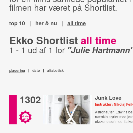
filmen har været på Shortlist.
top 10
|
her & nu
|
all time
Ekko Shortlist
all time
1 - 1 ud af 1 for
"Julie Hartmann
placering
|
dato
|
alfabetisk
1302
Junk Love
Instruktør: Nikolaj Feif
Astronauten Edwins b
rumskib styrter mod jo
Vinder
2014
ekskone ser med fra kon