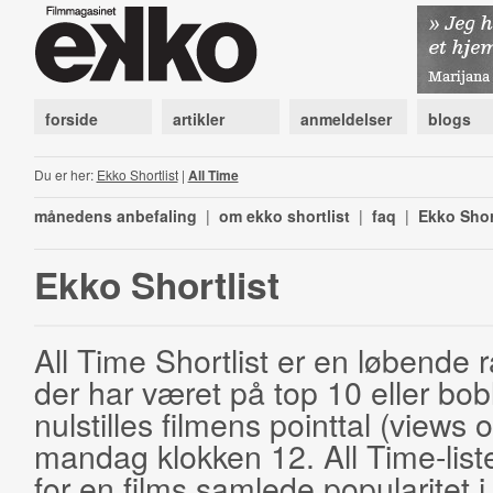
forside
artikler
anmeldelser
blogs
Du er her:
Ekko Shortlist
|
All Time
månedens anbefaling
|
om ekko shortlist
|
faq
|
Ekko Shor
Ekko Shortlist
All Time Shortlist er en løbende ra
der har været på top 10 eller bobl
nulstilles filmens pointtal (views 
mandag klokken 12. All Time-list
for en films samlede popularitet i 