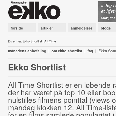
forside
artikler
anmeldelser
blogs
Du er her:
Ekko Shortlist
|
All Time
månedens anbefaling
|
om ekko shortlist
|
faq
|
Ekko Shor
Ekko Shortlist
All Time Shortlist er en løbende ra
der har været på top 10 eller bobl
nulstilles filmens pointtal (views 
mandag klokken 12. All Time-list
for en films samlede popularitet i 