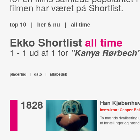
filmen har været på Shortlist.
top 10
|
her & nu
|
all time
Ekko Shortlist
all time
1 - 1 ud af 1 for
"Kanya Rørbech
placering
|
dato
|
alfabetisk
1828
Han Kjøbenha
Instruktør: Casper Ba
To mænds rivalisering 
af fortællinger og hænd