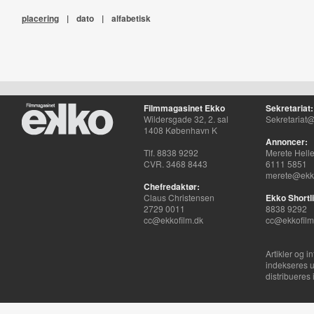
placering
|
dato
|
alfabetisk
Filmmagasinet Ekko
Sekretariat:
Wildersgade 32, 2. sal
Sekretariat@
1408 København K
Annoncer:
Tlf. 8838 9292
Merete Hell
CVR. 3468 8443
6111 5851
merete@ekko
Chefredaktør:
Claus Christensen
Ekko Shortli
2729 0011
8838 9292
cc@ekkofilm.dk
cc@ekkofilm
Artikler og i
indekseres u
distribueres