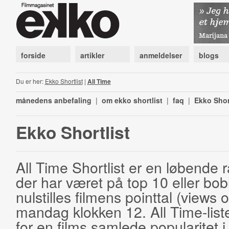
forside
artikler
anmeldelser
blogs
Du er her:
Ekko Shortlist
|
All Time
månedens anbefaling
|
om ekko shortlist
|
faq
|
Ekko Shor
Ekko Shortlist
All Time Shortlist er en løbende ra
der har været på top 10 eller bobl
nulstilles filmens pointtal (views 
mandag klokken 12. All Time-list
for en films samlede popularitet i 