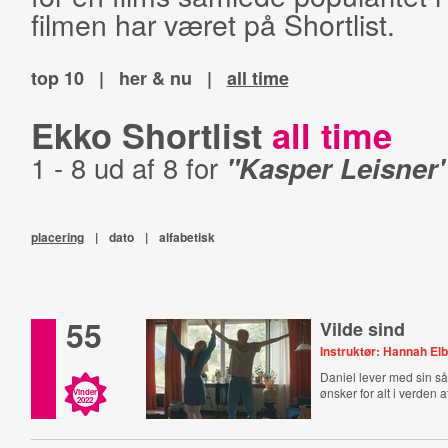
filmen har været på Shortlist.
top 10
|
her & nu
|
all time
Ekko Shortlist
all time
1 - 8 ud af 8 for
"Kasper Leisner
placering
|
dato
|
alfabetisk
55
Vilde sind
Instruktør: Hannah El
Daniel lever med sin s
ønsker for alt i verden
Vinder
2022