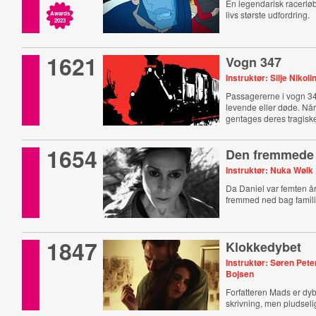
En legendarisk racerløbe
livs største udfordring.
Awards
2023
1621
Vogn 347
Instruktør: Silje Nikol
Passagererne i vogn 3
levende eller døde. Når
gentages deres tragis
1654
Den fremmede
Instruktør: Nuka Wølk
Da Daniel var femten år
fremmed ned bag famili
1847
Klokkedybet
Instruktør: Søren Pet
Bojsen
Forfatteren Mads er dyb
skrivning, men pludsel
gammel kærlighed op.