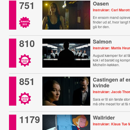
751
Oasen
Instruktør: Carl Marott
En ensom mand opleve
finder ud af, hvor langt ha
Awards
2015
gå for den.
810
Salmon
Instruktør: Mattis Heur
August kæmper for at f
kok i et barskt og komp
Vinder
2025
Michelin-køkken.
851
Castingen af e
kvinde
Instruktør: Jacob Tho
Vinder
Sara er til sin første st
2019
må ofre meget for at få r
1179
Wallrider
Instruktør: Klaus Tue