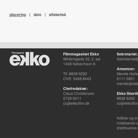
placering
|
dato
|
alfabetisk
Filmmagasinet Ekko
Sekretariat:
Wildersgade 32, 2. sal
Sekretariat@
1408 København K
Annoncer:
Tlf. 8838 9292
Merete Hell
CVR. 3468 8443
6111 5851
merete@ekko
Chefredaktør:
Claus Christensen
Ekko Shortli
2729 0011
8838 9292
cc@ekkofilm.dk
cc@ekkofilm
Artikler og i
indekseres u
distribueres