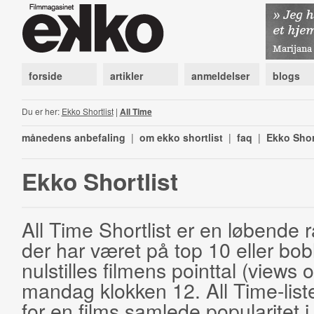
forside
artikler
anmeldelser
blogs
Du er her:
Ekko Shortlist
|
All Time
månedens anbefaling
|
om ekko shortlist
|
faq
|
Ekko Shor
Ekko Shortlist
All Time Shortlist er en løbende ra
der har været på top 10 eller bobl
nulstilles filmens pointtal (views 
mandag klokken 12. All Time-list
for en films samlede popularitet i 