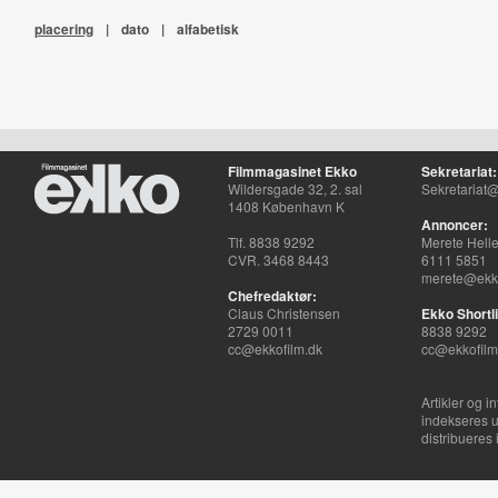
placering
|
dato
|
alfabetisk
Filmmagasinet Ekko
Sekretariat:
Wildersgade 32, 2. sal
Sekretariat@
1408 København K
Annoncer:
Tlf. 8838 9292
Merete Hell
CVR. 3468 8443
6111 5851
merete@ekko
Chefredaktør:
Claus Christensen
Ekko Shortli
2729 0011
8838 9292
cc@ekkofilm.dk
cc@ekkofilm
Artikler og i
indekseres u
distribueres