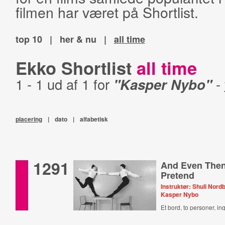
filmen har været på Shortlist.
top 10
|
her & nu
|
all time
Ekko Shortlist
all time
1 - 1 ud af 1 for
"Kasper Nybo"
-
placering
|
dato
|
alfabetisk
1291
And Even Then 
Pretend
Instruktør: Shuli Nordb
Kasper Nybo
Et bord, to personer, in