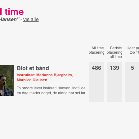
l time
Hansen"
-
vis alle
All time
Bedste
Uger p
placering
placering
top 1
all time
486
139
5
Blot et bånd
Instruktør: Marianna Bjørgheim,
Mathilde Clausen
To brødre lever isoleret i skoven, indtil de
en dag møder noget, de aldrig har set før.