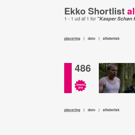
Ekko Shortlist
al
1 - 1 ud af 1 for
"Kasper Schøn 
placering
|
dato
|
alfabetisk
486
Awards
2019
placering
|
dato
|
alfabetisk