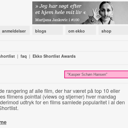
anmeldelser
blogs
om ekko
shop
hortlist
|
faq
|
Ekko Shortlist Awards
de rangering af alle film, der har været på top 10 eller
illes filmens pointtal (views og stjerner) hver mandag
 derimod udtryk for en films samlede popularitet i al den
hortlist.
ime