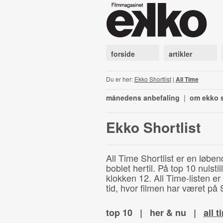
forside
artikler
Du er her:
Ekko Shortlist
|
All Time
månedens anbefaling
|
om ekko s
Ekko Shortlist
All Time Shortlist er en løben
boblet hertil. På top 10 nulst
klokken 12. All Time-listen er
tid, hvor filmen har været på S
top 10
|
her & nu
|
all t