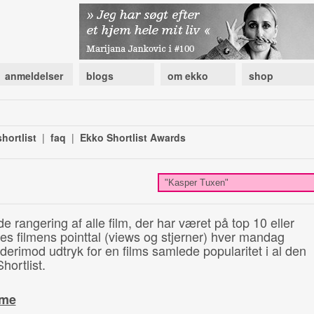
anmeldelser
blogs
om ekko
shop
hortlist
|
faq
|
Ekko Shortlist Awards
de rangering af alle film, der har været på top 10 eller
illes filmens pointtal (views og stjerner) hver mandag
 derimod udtryk for en films samlede popularitet i al den
hortlist.
ime