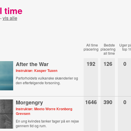
l time
-
vis alle
All time
Bedste
Uger p
placering
placering
top 1
all time
192
126
0
After the War
Instruktør: Kasper Tuxen
Parforholdets vulkanske skænderier og
den efterfølgende forsoning.
1646
390
0
Morgengry
Instruktør: Meeto Worre Kronborg
Grevsen
En ung kvindes tanker tager på en rejse
gennem tid og rum.