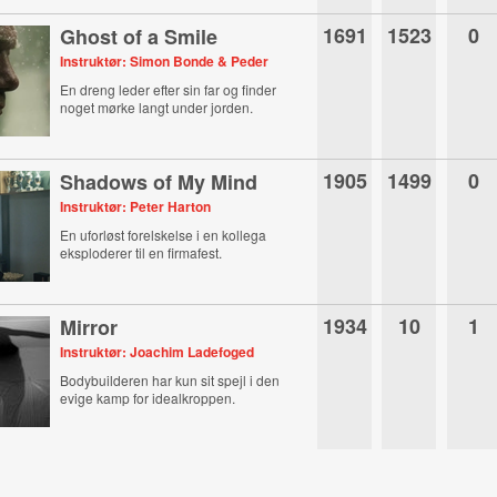
1691
1523
0
Ghost of a Smile
Instruktør: Simon Bonde & Peder
En dreng leder efter sin far og finder
noget mørke langt under jorden.
1905
1499
0
Shadows of My Mind
Instruktør: Peter Harton
En uforløst forelskelse i en kollega
eksploderer til en firmafest.
1934
10
1
Mirror
Instruktør: Joachim Ladefoged
Bodybuilderen har kun sit spejl i den
evige kamp for idealkroppen.