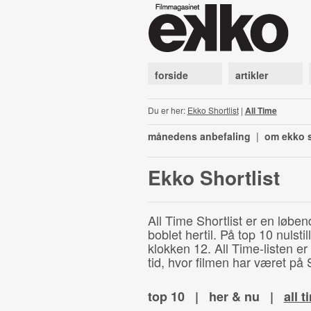
forside
artikler
Du er her:
Ekko Shortlist
|
All Time
månedens anbefaling
|
om ekko s
Ekko Shortlist
All Time Shortlist er en løben
boblet hertil. På top 10 nulst
klokken 12. All Time-listen er
tid, hvor filmen har været på S
top 10
|
her & nu
|
all t