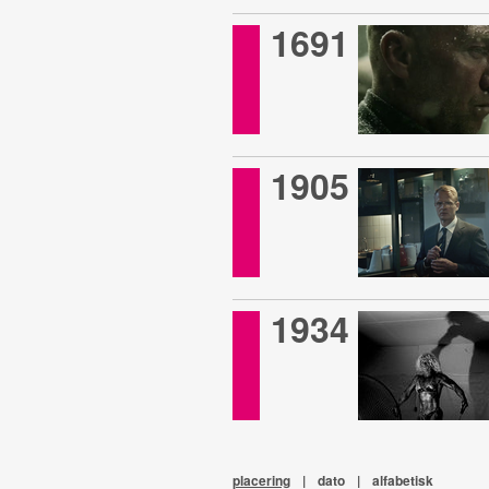
1691
1905
1934
placering
|
dato
|
alfabetisk