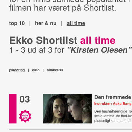
filmen har været på Shortlist.
top 10
|
her & nu
|
all time
Ekko Shortlist
all time
1 - 3 ud af 3 for
"Kirsten Olesen"
placering
|
dato
|
alfabetisk
03
Den fremmede
Instruktør: Aske Bang
Den hashafhængige To
livs dilemma, da thai-k
Vinder
2016
pludseligt kommer ind i 