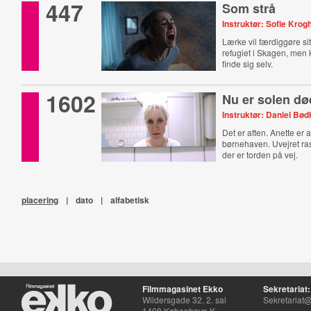
447
Som strå
Instruktør: Sofie Krog
Lærke vil færdiggøre s
refugiet i Skagen, men
finde sig selv.
1602
Nu er solen dø
Instruktør: Daniel Bø
Det er aften. Anette er a
børnehaven. Uvejret ra
der er torden på vej.
placering
|
dato
|
alfabetisk
Filmmagasinet Ekko
Sekretariat:
Wildersgade 32, 2. sal
Sekretariat@
1408 København K