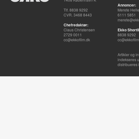
Annoncer:
Tlf. 8838 9292
Merete Hell
CVR. 3468 8443
6111 5851
merete@ekko
Chefredaktør:
Claus Christensen
Ekko Shortli
2729 0011
8838 9292
cc@ekkofilm.dk
cc@ekkofilm
Artikler og i
indekseres u
distribueres