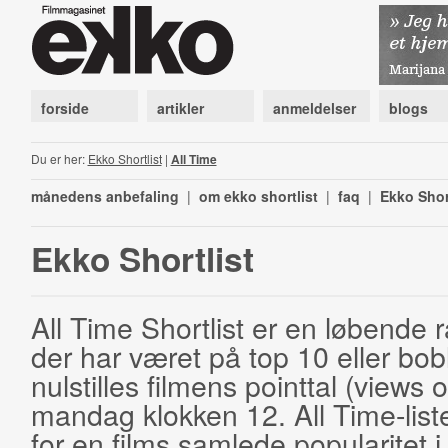
forside
artikler
anmeldelser
blogs
Du er her:
Ekko Shortlist
|
All Time
månedens anbefaling
|
om ekko shortlist
|
faq
|
Ekko Shor
Ekko Shortlist
All Time Shortlist er en løbende ra
der har været på top 10 eller bobl
nulstilles filmens pointtal (views 
mandag klokken 12. All Time-list
for en films samlede popularitet i 