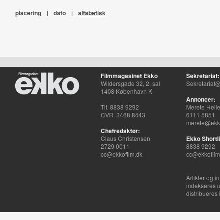
placering
|
dato
|
alfabetisk
Filmmagasinet Ekko
Sekretariat:
Wildersgade 32, 2. sal
Sekretariat@
1408 København K
Annoncer:
Tlf. 8838 9292
Merete Hell
CVR. 3468 8443
6111 5851
merete@ekko
Chefredaktør:
Claus Christensen
Ekko Shortli
2729 0011
8838 9292
cc@ekkofilm.dk
cc@ekkofilm
Artikler og i
indekseres u
distribueres