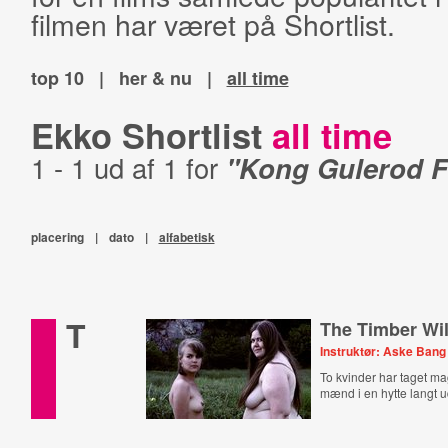
filmen har været på Shortlist.
top 10
|
her & nu
|
all time
Ekko Shortlist
all time
1 - 1 ud af 1 for
"Kong Gulerod F
placering
|
dato
|
alfabetisk
T
The Timber Will
Instruktør: Aske Bang
To kvinder har taget ma
mænd i en hytte langt u