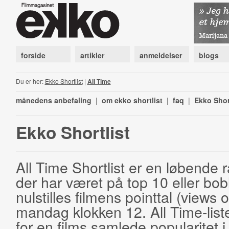
forside
artikler
anmeldelser
blogs
Du er her:
Ekko Shortlist
|
All Time
månedens anbefaling
|
om ekko shortlist
|
faq
|
Ekko Shor
Ekko Shortlist
All Time Shortlist er en løbende ra
der har været på top 10 eller bobl
nulstilles filmens pointtal (views 
mandag klokken 12. All Time-list
for en films samlede popularitet i 