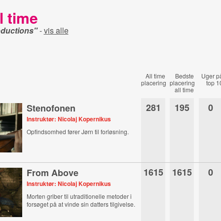
l time
ductions"
-
vis alle
All time
Bedste
Uger p
placering
placering
top 1
all time
281
195
0
Stenofonen
Instruktør: Nicolaj Kopernikus
Opfindsomhed fører Jørn til forløsning.
1615
1615
0
From Above
Instruktør: Nicolaj Kopernikus
Morten griber til utraditionelle metoder i
forsøget på at vinde sin datters tilgivelse.