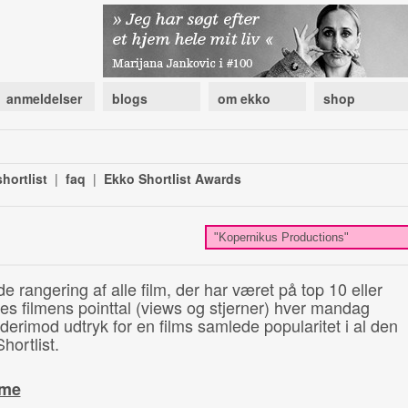
anmeldelser
blogs
om ekko
shop
hortlist
|
faq
|
Ekko Shortlist Awards
de rangering af alle film, der har været på top 10 eller
illes filmens pointtal (views og stjerner) hver mandag
 derimod udtryk for en films samlede popularitet i al den
hortlist.
ime