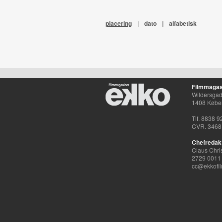
placering
|
dato
|
alfabetisk
Filmmagas
Wildersgade
1408 Købe
Tlf. 8838 9
CVR. 3468
Chefredak
Claus Chri
2729 0011
cc@ekkofil