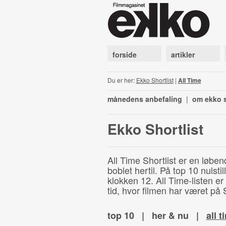
forside
artikler
Du er her:
Ekko Shortlist
|
All Time
månedens anbefaling
|
om ekko s
Ekko Shortlist
All Time Shortlist er en løben
boblet hertil. På top 10 nulst
klokken 12. All Time-listen er
tid, hvor filmen har været på S
top 10
|
her & nu
|
all t