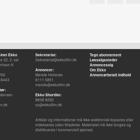
inet Ekko
Sekretariat:
Tegn abonnement
 32, 2. sal
Sekretariat@ekkofilm.dk
Løssalgssteder
nhavn K
Annoncesalg
Annoncer:
Om Ekko
292
Merete Hellerøe
Annoncørbetalt indhold
 8443
6111 5851
merete@ekkofilm.dk
tør:
stensen
Ekko Shortlist:
8838 9292
m.dk
cc@ekkofilm.dk
Artikler og informationer må ikke elektronisk kopieres eller
indekseres uden tilladelse. Materialet må ikke bruges og
distribueres i kommercielt øjemed.