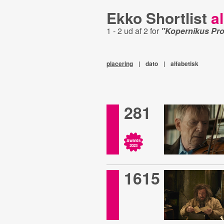
Ekko Shortlist
al
1 - 2 ud af 2 for
"Kopernikus Pro
placering
|
dato
|
alfabetisk
281
Awards
2023
1615