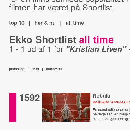
filmen har været på Shortlist.
top 10
|
her & nu
|
all time
Ekko Shortlist
all time
1 - 1 ud af 1 for
"Kristian Liven"
placering
|
dato
|
alfabetisk
1592
Nebula
Instruktør: Andreas 
En mand udfører en ræk
bevægelser i en kamp f
mellem en gammel og 
verden.