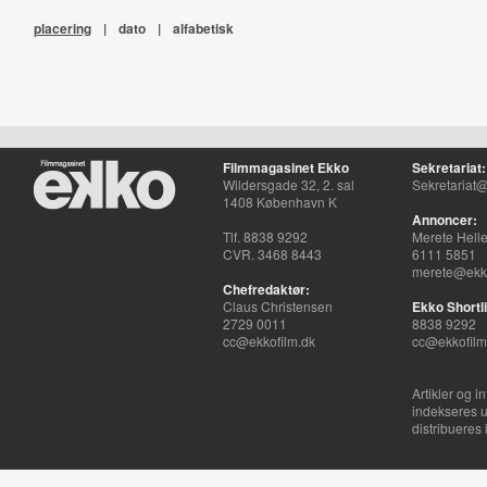
placering
|
dato
|
alfabetisk
Filmmagasinet Ekko
Sekretariat:
Wildersgade 32, 2. sal
Sekretariat@
1408 København K
Annoncer:
Tlf. 8838 9292
Merete Hell
CVR. 3468 8443
6111 5851
merete@ekko
Chefredaktør:
Claus Christensen
Ekko Shortli
2729 0011
8838 9292
cc@ekkofilm.dk
cc@ekkofilm
Artikler og i
indekseres u
distribueres