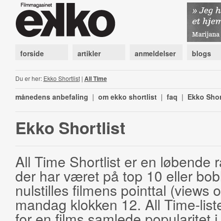
forside
artikler
anmeldelser
blogs
Du er her:
Ekko Shortlist
|
All Time
månedens anbefaling
|
om ekko shortlist
|
faq
|
Ekko Shor
Ekko Shortlist
All Time Shortlist er en løbende ra
der har været på top 10 eller bobl
nulstilles filmens pointtal (views 
mandag klokken 12. All Time-list
for en films samlede popularitet i 