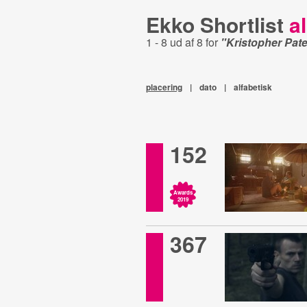
Ekko Shortlist
al
1 - 8 ud af 8 for
"Kristopher Pat
placering
|
dato
|
alfabetisk
152
Awards
2019
367