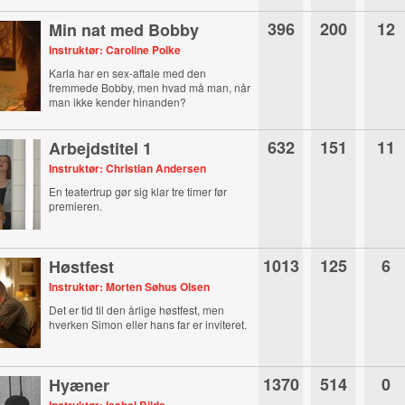
396
200
12
Min nat med Bobby
Instruktør: Caroline Polke
Karla har en sex-aftale med den
fremmede Bobby, men hvad må man, når
man ikke kender hinanden?
632
151
11
Arbejdstitel 1
Instruktør: Christian Andersen
En teatertrup gør sig klar tre timer før
premieren.
1013
125
6
Høstfest
Instruktør: Morten Søhus Olsen
Det er tid til den årlige høstfest, men
hverken Simon eller hans far er inviteret.
1370
514
0
Hyæner