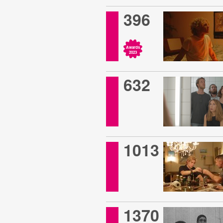
396
Awards
2023
632
1013
1370