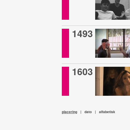
1493
1603
placering
|
dato
|
alfabetisk