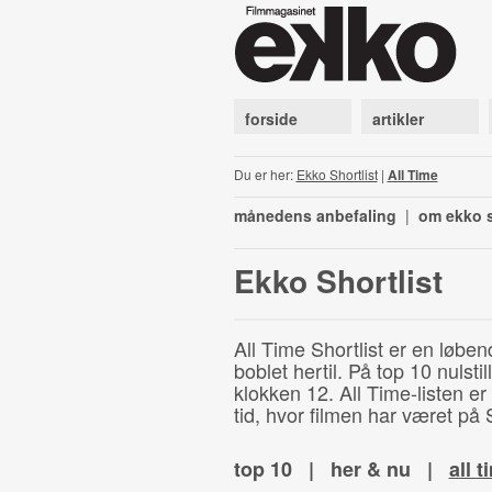
forside
artikler
Du er her:
Ekko Shortlist
|
All Time
månedens anbefaling
|
om ekko s
Ekko Shortlist
All Time Shortlist er en løben
boblet hertil. På top 10 nulst
klokken 12. All Time-listen er
tid, hvor filmen har været på S
top 10
|
her & nu
|
all t