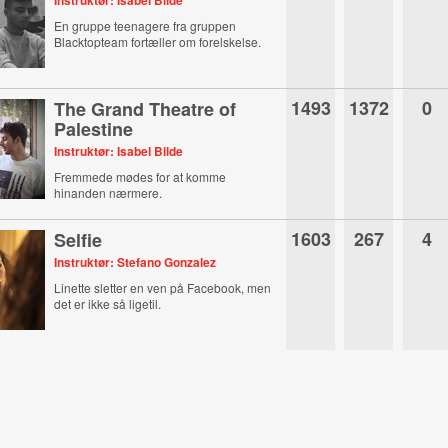
Instruktør: Isabel Bilde
En gruppe teenagere fra gruppen
Blacktopteam fortæller om forelskelse.
1493
1372
0
The Grand Theatre of
Palestine
Instruktør: Isabel Bilde
Fremmede mødes for at komme
hinanden nærmere.
1603
267
4
Selfie
Instruktør: Stefano Gonzalez
Linette sletter en ven på Facebook, men
det er ikke så ligetil.