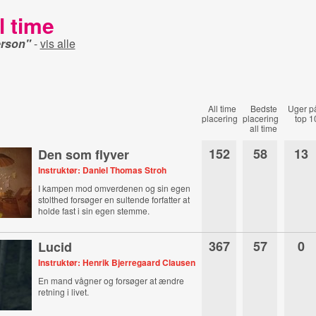
l time
erson"
-
vis alle
All time
Bedste
Uger p
placering
placering
top 1
all time
152
58
13
Den som flyver
Instruktør: Daniel Thomas Stroh
I kampen mod omverdenen og sin egen
stolthed forsøger en sultende forfatter at
holde fast i sin egen stemme.
367
57
0
Lucid
Instruktør: Henrik Bjerregaard Clausen
En mand vågner og forsøger at ændre
retning i livet.