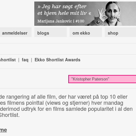
anmeldelser
blogs
om ekko
shop
hortlist
|
faq
|
Ekko Shortlist Awards
de rangering af alle film, der har været på top 10 eller
illes filmens pointtal (views og stjerner) hver mandag
 derimod udtryk for en films samlede popularitet i al den
hortlist.
ime