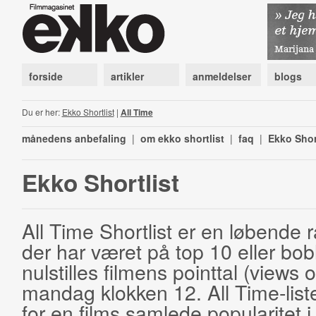
forside
artikler
anmeldelser
blogs
Du er her:
Ekko Shortlist
|
All Time
månedens anbefaling
|
om ekko shortlist
|
faq
|
Ekko Shor
Ekko Shortlist
All Time Shortlist er en løbende ra
der har været på top 10 eller bobl
nulstilles filmens pointtal (views 
mandag klokken 12. All Time-list
for en films samlede popularitet i 