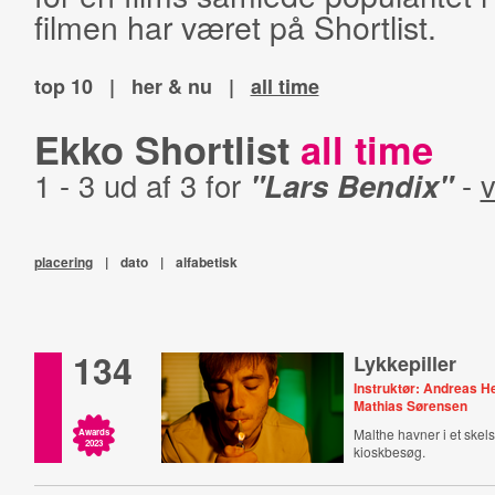
filmen har været på Shortlist.
top 10
|
her & nu
|
all time
Ekko Shortlist
all time
1 - 3 ud af 3 for
"Lars Bendix"
-
v
placering
|
dato
|
alfabetisk
134
Lykkepiller
Instruktør: Andreas H
Mathias Sørensen
Malthe havner i et ske
Awards
2023
kioskbesøg.