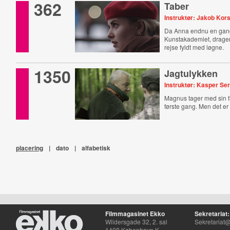
362
Taber
Instruktør: Jakob Ko
Da Anna endnu en gang 
Kunstakademiet, drage
rejse fyldt med løgne.
1350
Jagtulykken
Instruktør: Kasper Se
Magnus tager med sin fa
første gang. Men det er
placering
|
dato
|
alfabetisk
Filmmagasinet Ekko
Sekretariat:
Wildersgade 32, 2. sal
Sekretariat@
1408 København K