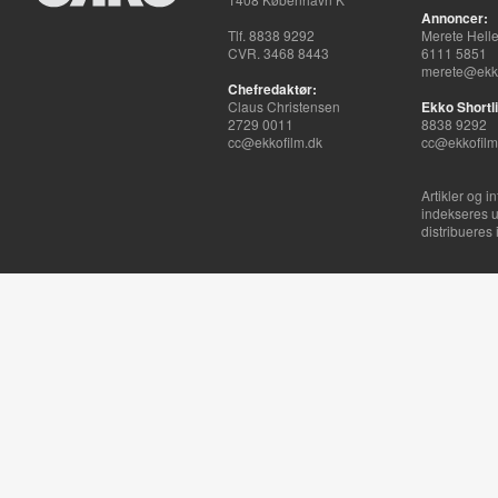
Annoncer:
Tlf. 8838 9292
Merete Hell
CVR. 3468 8443
6111 5851
merete@ekko
Chefredaktør:
Claus Christensen
Ekko Shortli
2729 0011
8838 9292
cc@ekkofilm.dk
cc@ekkofilm
Artikler og i
indekseres u
distribueres