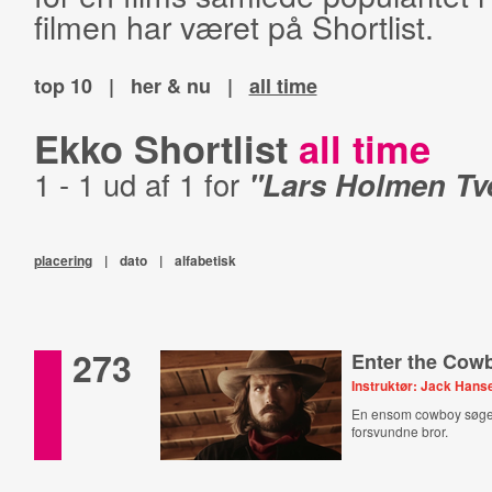
filmen har været på Shortlist.
top 10
|
her & nu
|
all time
Ekko Shortlist
all time
1 - 1 ud af 1 for
"Lars Holmen Tv
placering
|
dato
|
alfabetisk
273
Enter the Cow
Instruktør: Jack Hans
En ensom cowboy søger
forsvundne bror.