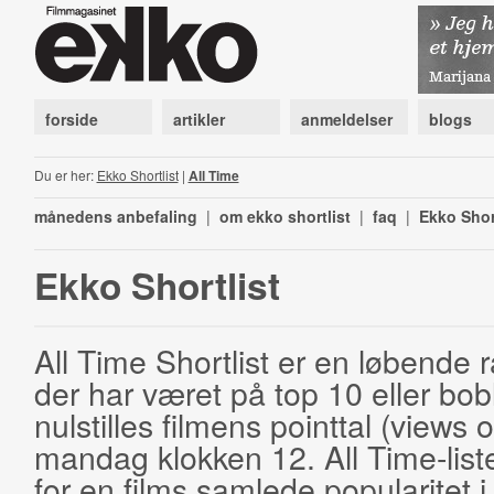
forside
artikler
anmeldelser
blogs
Du er her:
Ekko Shortlist
|
All Time
månedens anbefaling
|
om ekko shortlist
|
faq
|
Ekko Shor
Ekko Shortlist
All Time Shortlist er en løbende ra
der har været på top 10 eller bobl
nulstilles filmens pointtal (views 
mandag klokken 12. All Time-list
for en films samlede popularitet i 