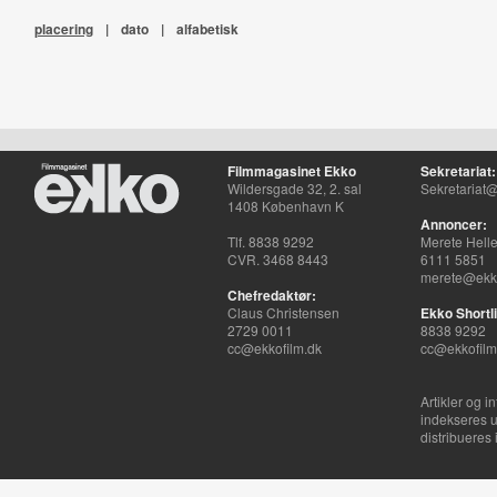
placering
|
dato
|
alfabetisk
Filmmagasinet Ekko
Sekretariat:
Wildersgade 32, 2. sal
Sekretariat@
1408 København K
Annoncer:
Tlf. 8838 9292
Merete Hell
CVR. 3468 8443
6111 5851
merete@ekko
Chefredaktør:
Claus Christensen
Ekko Shortli
2729 0011
8838 9292
cc@ekkofilm.dk
cc@ekkofilm
Artikler og i
indekseres u
distribueres