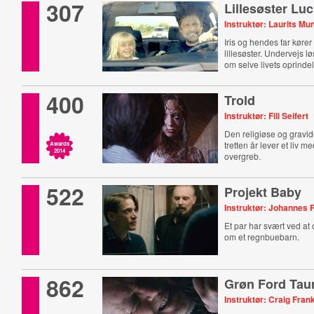
307
Lillesøster Luc
Instruktør: Laurits M
Iris og hendes far kører
lillesøster. Undervejs l
om selve livets oprinde
400
Trold
Instruktør: Fili Seifert
Den religiøse og gravid
tretten år lever et liv m
Awards
2014
overgreb.
522
Projekt Baby
Instruktør: Johannes 
Et par har svært ved a
om et regnbuebarn.
862
Grøn Ford Tau
Instruktør: Craig Fran