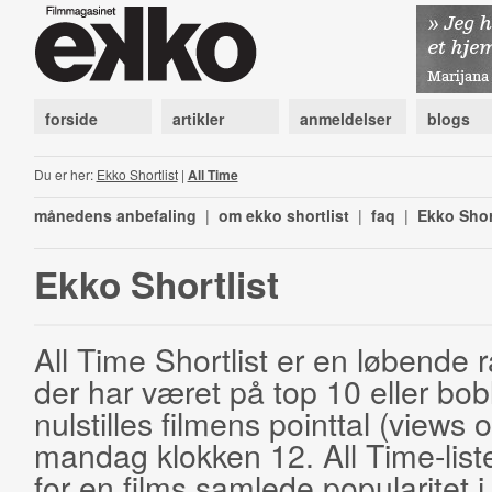
forside
artikler
anmeldelser
blogs
Du er her:
Ekko Shortlist
|
All Time
månedens anbefaling
|
om ekko shortlist
|
faq
|
Ekko Shor
Ekko Shortlist
All Time Shortlist er en løbende ra
der har været på top 10 eller bobl
nulstilles filmens pointtal (views 
mandag klokken 12. All Time-list
for en films samlede popularitet i 