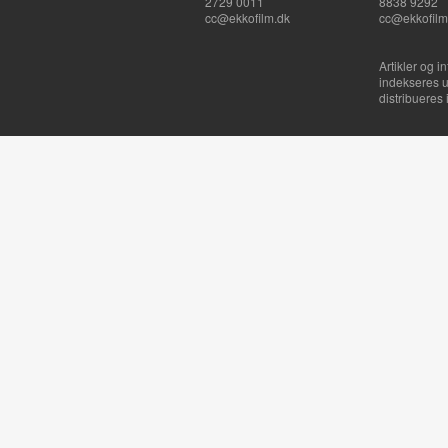
2729 0011
8838 9292
cc@ekkofilm.dk
cc@ekkofilm
Artikler og i
indekseres u
distribueres