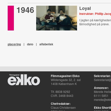
1946
Loyal
Instruktør: Phillip J
I jagten på kærlighede
tålmodighed på prøve.
placering
|
dato
|
alfabetisk
Filmmagasinet Ekko
Sekretariat:
Wildersgade 32, 2. sal
Sekretariat@
1408 København K
Annoncer:
Tlf. 8838 9292
Merete Hell
CVR. 3468 8443
6111 5851
merete@ekko
Chefredaktør:
Claus Christensen
Ekko Shortli