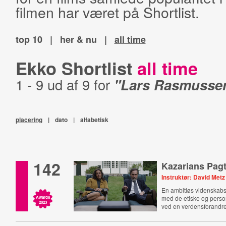
filmen har været på Shortlist.
top 10
|
her & nu
|
all time
Ekko Shortlist
all time
1 - 9 ud af 9 for
"Lars Rasmusse
placering
|
dato
|
alfabetisk
142
Kazarians Pag
Instruktør: David Metz
En ambitiøs videnska
med de etiske og pers
Awards
2023
ved en verdensforandre