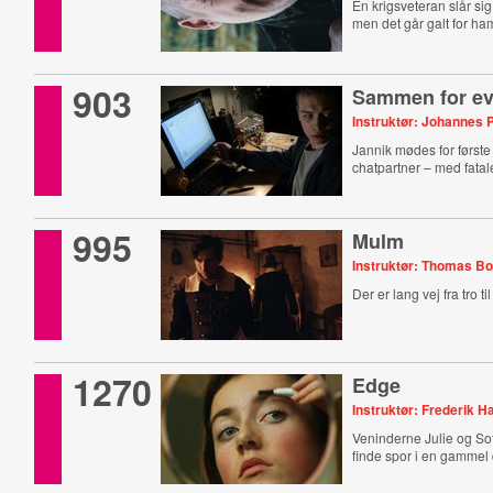
En krigsveteran slår sig
men det går galt for ha
903
Sammen for ev
Instruktør: Johannes 
Jannik mødes for først
chatpartner – med fata
995
Mulm
Instruktør: Thomas B
Der er lang vej fra tro ti
1270
Edge
Instruktør: Frederik 
Veninderne Julie og Sof
finde spor i en gammel