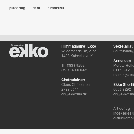
placering
|
dato
|
alfabetisk
Filmmagasinet Ekko
Sekretariat:
Wildersgade 32, 2. sal
Sekretariat@
1408 København K
Annoncer:
Tlf. 8838 9292
Merete Hell
CVR. 3468 8443
6111 5851
merete@ekko
Chefredaktør:
Claus Christensen
Ekko Shortli
2729 0011
8838 9292
cc@ekkofilm.dk
cc@ekkofilm
Artikler og i
indekseres u
distribueres