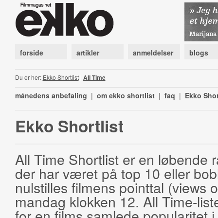
forside
artikler
anmeldelser
blogs
Du er her:
Ekko Shortlist
|
All Time
månedens anbefaling
|
om ekko shortlist
|
faq
|
Ekko Shor
Ekko Shortlist
All Time Shortlist er en løbende ra
der har været på top 10 eller bobl
nulstilles filmens pointtal (views 
mandag klokken 12. All Time-list
for en films samlede popularitet i 