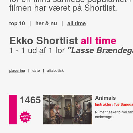
filmen har været på Shortlist.
top 10
|
her & nu
|
all time
Ekko Shortlist
all time
1 - 1 ud af 1 for
"Lasse Brændeg
placering
|
dato
|
alfabetisk
1465
Animals
Instruktør: Tue Sangg
Ni mennesker bliver fan
metrovogn.
Awards
2019