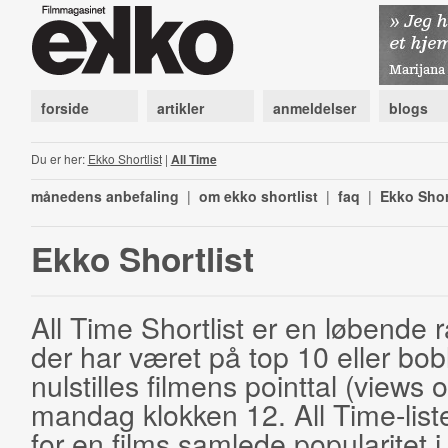
forside
artikler
anmeldelser
blogs
Du er her:
Ekko Shortlist
|
All Time
månedens anbefaling
|
om ekko shortlist
|
faq
|
Ekko Shor
Ekko Shortlist
All Time Shortlist er en løbende ra
der har været på top 10 eller bobl
nulstilles filmens pointtal (views 
mandag klokken 12. All Time-list
for en films samlede popularitet i 