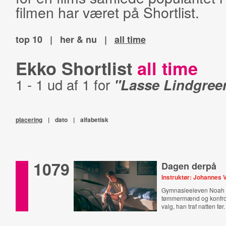
filmen har været på Shortlist.
top 10
|
her & nu
|
all time
Ekko Shortlist
all time
1 - 1 ud af 1 for
"Lasse Lindgree
placering
|
dato
|
alfabetisk
1079
Dagen derpå
Instruktør: Johannes V
Gymnasieeleven Noah 
tømmermænd og konfro
valg, han traf natten før.