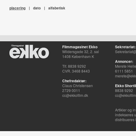
placering
|
dato
|
alfabetisk
Filmmagasinet Ekko
Sekretariat:
Wildersgade 32, 2. sal
Sekretariat@
1408 København K
Annoncer:
Tlf. 8838 9292
Merete Hell
CVR. 3468 8443
6111 5851
merete@ekko
Chefredaktør:
Claus Christensen
Ekko Shortli
2729 0011
8838 9292
cc@ekkofilm.dk
cc@ekkofilm
Artikler og i
indekseres u
distribueres