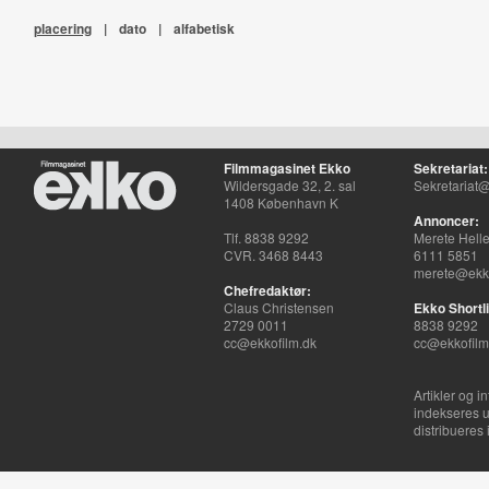
placering
|
dato
|
alfabetisk
Filmmagasinet Ekko
Sekretariat:
Wildersgade 32, 2. sal
Sekretariat@
1408 København K
Annoncer:
Tlf. 8838 9292
Merete Hell
CVR. 3468 8443
6111 5851
merete@ekko
Chefredaktør:
Claus Christensen
Ekko Shortli
2729 0011
8838 9292
cc@ekkofilm.dk
cc@ekkofilm
Artikler og i
indekseres u
distribueres