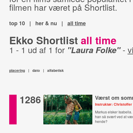
filmen har været på Shortlist.
top 10
|
her & nu
|
all time
Ekko Shortlist
all time
1 - 1 ud af 1 for
"Laura Folke"
-
v
placering
|
dato
|
alfabetisk
1286
Værst om som
Instruktør: Christoff
Markus elsker Isabella.
han så svært ved at 
hende?