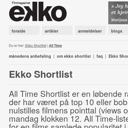
forside
artikler
anmeldelser
blogs
Du er her:
Ekko Shortlist
|
All Time
månedens anbefaling
|
om ekko shortlist
|
faq
|
Ekko Shor
Ekko Shortlist
All Time Shortlist er en løbende ra
der har været på top 10 eller bobl
nulstilles filmens pointtal (views 
mandag klokken 12. All Time-list
for en films samlede popularitet i 