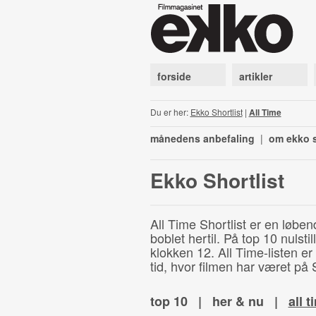
forside
artikler
Du er her:
Ekko Shortlist
|
All Time
månedens anbefaling
|
om ekko s
Ekko Shortlist
All Time Shortlist er en løben
boblet hertil. På top 10 nulst
klokken 12. All Time-listen er
tid, hvor filmen har været på S
top 10
|
her & nu
|
all t