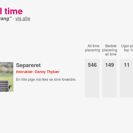
l time
rang"
-
vis alle
All time
Bedste
Uger p
placering
placering
top 1
all time
546
149
11
Separeret
Instruktør: Danny Thykær
En lille pige må ikke se sine forældre.