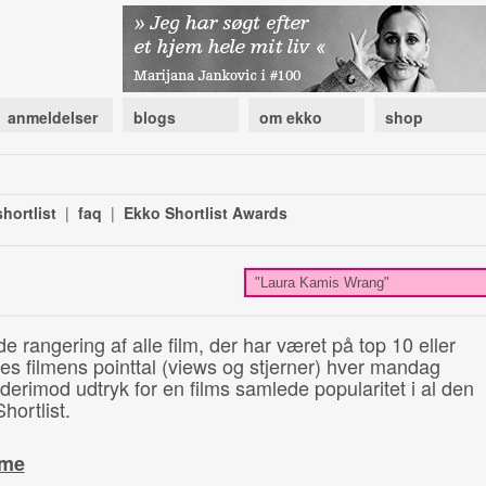
anmeldelser
blogs
om ekko
shop
hortlist
|
faq
|
Ekko Shortlist Awards
de rangering af alle film, der har været på top 10 eller
illes filmens pointtal (views og stjerner) hver mandag
 derimod udtryk for en films samlede popularitet i al den
hortlist.
ime