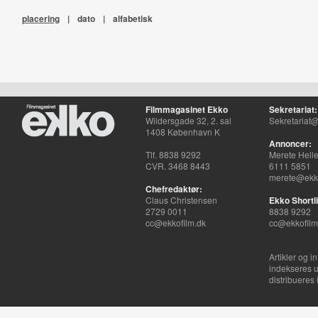
placering
|
dato
|
alfabetisk
Filmmagasinet Ekko
Sekretariat:
Wildersgade 32, 2. sal
Sekretariat@
1408 København K
Annoncer:
Tlf. 8838 9292
Merete Hell
CVR. 3468 8443
6111 5851
merete@ekko
Chefredaktør:
Claus Christensen
Ekko Shortli
2729 0011
8838 9292
cc@ekkofilm.dk
cc@ekkofilm
Artikler og i
indekseres u
distribueres