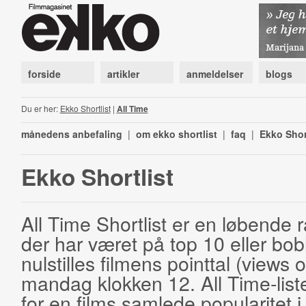
forside
artikler
anmeldelser
blogs
Du er her:
Ekko Shortlist
|
All Time
månedens anbefaling
|
om ekko shortlist
|
faq
|
Ekko Shor
Ekko Shortlist
All Time Shortlist er en løbende ra
der har været på top 10 eller bobl
nulstilles filmens pointtal (views 
mandag klokken 12. All Time-list
for en films samlede popularitet i 