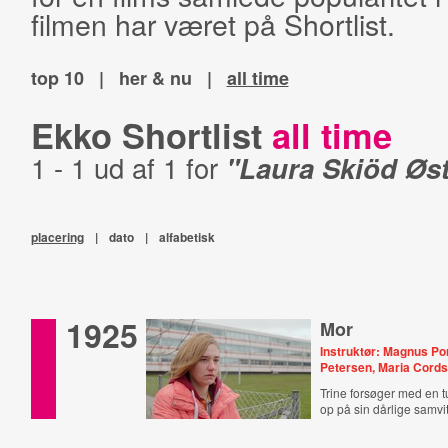
filmen har været på Shortlist.
top 10
|
her & nu
|
all time
Ekko Shortlist
all time
1 - 1 ud af 1 for
"Laura Skiöd Øs
placering
|
dato
|
alfabetisk
1925
Mor
Instruktør: Magnus P
Petersen, Maria Cord
Trine forsøger med en tur
op på sin dårlige samvi