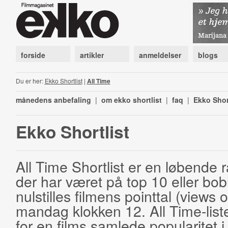
forside
artikler
anmeldelser
blogs
Du er her:
Ekko Shortlist
|
All Time
månedens anbefaling
|
om ekko shortlist
|
faq
|
Ekko Shor
Ekko Shortlist
All Time Shortlist er en løbende ra
der har været på top 10 eller bobl
nulstilles filmens pointtal (views 
mandag klokken 12. All Time-list
for en films samlede popularitet i 