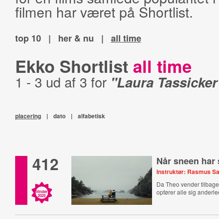
filmen har været på Shortlist.
top 10
|
her & nu
|
all time
Ekko Shortlist
all time
1 - 3 ud af 3 for
"Laura Tassicker
placering
|
dato
|
alfabetisk
412
Når sneen har 
Instruktør: Rasmus S
Da Theo vender tilbage 
opfører alle sig anderl
Vinder
2025