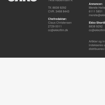
Annoncer:
Tlf. 8838 9292
Merete Hell
CVR. 3468 8443
6111 5851
merete@ekko
Chefredaktør:
Claus Christensen
Ekko Shortli
2729 0011
8838 9292
cc@ekkofilm.dk
cc@ekkofilm
Artikler og i
indekseres u
distribueres