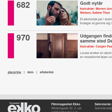
682
Godt nytår
Instruktør: Morten Je
Nielsen, Sabine Thun
Et alkoholisk par i slutn
forsøger at gemme sig 
benægte virkeligheden
970
Udgangen find
samme sted De
Instruktør: Casper Pa
Louise ønsker en abor
en receptionist tager uv
placering
|
dato
|
alfabetisk
Filmmagasinet Ekko
Sekretariat:
Wildersgade 32, 2. sal
Sekretariat@
1408 København K