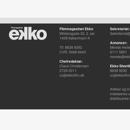
Filmmagasinet Ekko
Sekretariat:
Wildersgade 32, 2. sal
Sekretariat@
1408 København K
Annoncer:
Tlf. 8838 9292
Merete Hell
CVR. 3468 8443
6111 5851
merete@ekko
Chefredaktør:
Claus Christensen
Ekko Shortli
2729 0011
8838 9292
cc@ekkofilm.dk
cc@ekkofilm
Artikler og i
indekseres u
distribueres