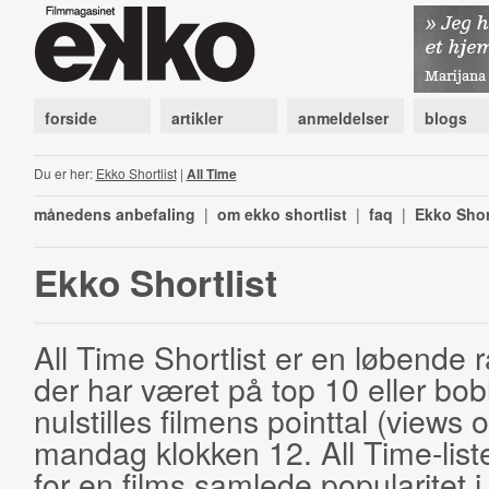
forside
artikler
anmeldelser
blogs
Du er her:
Ekko Shortlist
|
All Time
månedens anbefaling
|
om ekko shortlist
|
faq
|
Ekko Shor
Ekko Shortlist
All Time Shortlist er en løbende ra
der har været på top 10 eller bobl
nulstilles filmens pointtal (views 
mandag klokken 12. All Time-list
for en films samlede popularitet i 