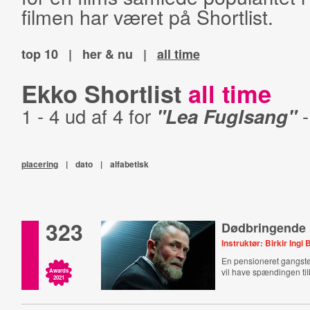
filmen har været på Shortlist.
top 10
|
her & nu
|
all time
Ekko Shortlist
all time
1 - 4 ud af 4 for
"Lea Fuglsang"
placering
|
dato
|
alfabetisk
323
Dødbringende 
Instruktør: Birkir Ingi
En pensioneret gangster
vil have spændingen tilba
Awards
2021