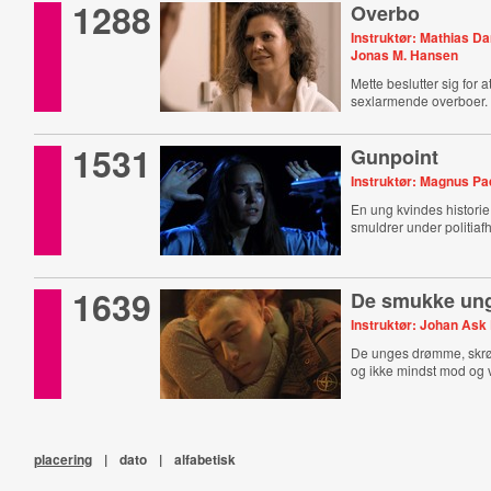
1288
Overbo
Instruktør: Mathias D
Jonas M. Hansen
Mette beslutter sig for 
sexlarmende overboer.
1531
Gunpoint
Instruktør: Magnus P
En ung kvindes historie
smuldrer under politiaf
1639
De smukke un
Instruktør: Johan Ask
De unges drømme, skrø
og ikke mindst mod og vil
placering
|
dato
|
alfabetisk