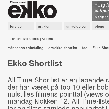
forside
artikler
anmeldelser
blogs
Du er her:
Ekko Shortlist
|
All Time
månedens anbefaling
|
om ekko shortlist
|
faq
|
Ekko Shor
Ekko Shortlist
All Time Shortlist er en løbende ra
der har været på top 10 eller bobl
nulstilles filmens pointtal (views 
mandag klokken 12. All Time-list
for en films samlede popularitet i 