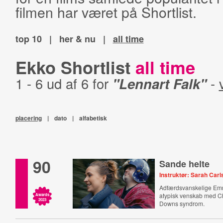
filmen har været på Shortlist.
top 10
|
her & nu
|
all time
Ekko Shortlist
all time
1 - 6 ud af 6 for
"Lennart Falk"
-
placering
|
dato
|
alfabetisk
90
Sande helte
Instruktør: Sarah Car
Adfærdsvanskelige Em
atypisk venskab med Ch
Awards
2023
Downs syndrom.