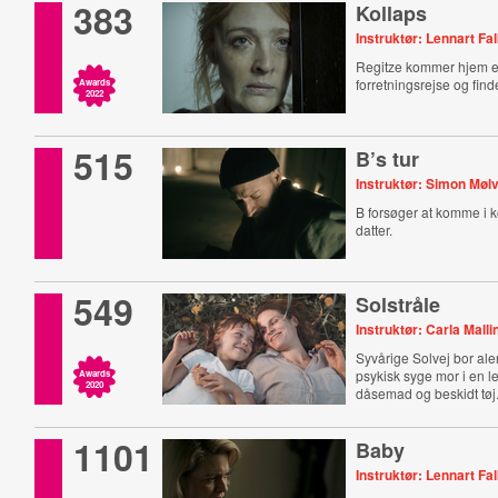
383
Kollaps
Instruktør: Lennart Fa
Regitze kommer hjem e
forretningsrejse og find
Awards
2022
515
B’s tur
Instruktør: Simon Mølv
B forsøger at komme i 
datter.
549
Solstråle
Instruktør: Carla Mall
Syvårige Solvej bor al
psykisk syge mor i en l
Awards
2020
dåsemad og beskidt tøj
1101
Baby
Instruktør: Lennart Fa