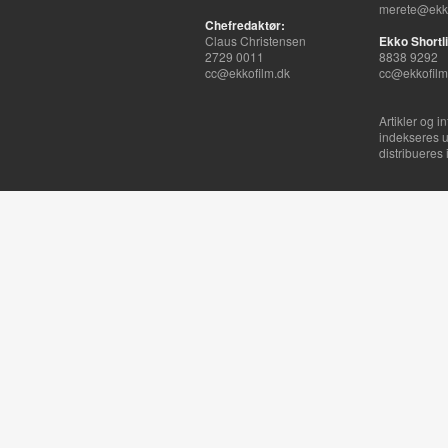
merete@ekko
Chefredaktør:
Claus Christensen
Ekko Shortli
2729 0011
8838 9292
cc@ekkofilm.dk
cc@ekkofilm
Artikler og i
indekseres u
distribueres