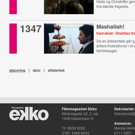
Helle og Christoffer g
livs største tragedie.
1347
Mashallah!
Instruktør: Shahbaz S
Da en jobsamtale går ga
årtiers frustrationer i et
familieopgør.
placering
|
dato
|
alfabetisk
Filmmagasinet Ekko
Sekretariat:
Wildersgade 32, 2. sal
Sekretariat@
1408 København K
Annoncer:
Tlf. 8838 9292
Merete Hell
CVR. 3468 8443
6111 5851