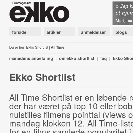
forside
artikler
anmeldelser
blogs
Du er her:
Ekko Shortlist
|
All Time
månedens anbefaling
|
om ekko shortlist
|
faq
|
Ekko Shor
Ekko Shortlist
All Time Shortlist er en løbende ra
der har været på top 10 eller bobl
nulstilles filmens pointtal (views 
mandag klokken 12. All Time-list
for en films samlede popularitet i 