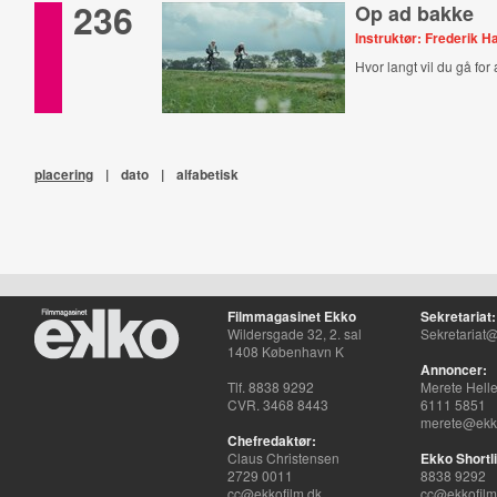
236
Op ad bakke
Instruktør: Frederik 
Hvor langt vil du gå for
placering
|
dato
|
alfabetisk
Filmmagasinet Ekko
Sekretariat:
Wildersgade 32, 2. sal
Sekretariat@
1408 København K
Annoncer:
Tlf. 8838 9292
Merete Hell
CVR. 3468 8443
6111 5851
merete@ekko
Chefredaktør:
Claus Christensen
Ekko Shortli
2729 0011
8838 9292
cc@ekkofilm.dk
cc@ekkofilm