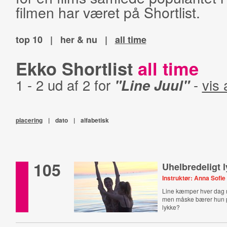
filmen har været på Shortlist.
top 10
|
her & nu
|
all time
Ekko Shortlist
all time
1 - 2 ud af 2 for
"Line Juul"
-
vis 
placering
|
dato
|
alfabetisk
105
Uhelbredeligt l
Instruktør: Anna Sofie
Line kæmper hver dag 
men måske bærer hun på
lykke?