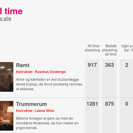
l time
s alle
All time
Bedste
Uger p
placering
placering
top 1
all time
917
363
2
Ramt
Instruktør: Rasmus Doolengs
Anne og kæresten er ved at planlægge
deres bryllup, da Anne pludselig rammes
af sklerose.
1281
875
0
Trummerum
Instruktør: Lasse Weis
Malene forsøger at gøre op med sin
mondæne tilværelse, da hun møder en
yngre kvinde.