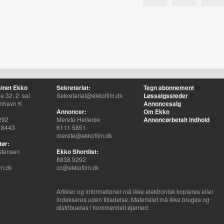
inet Ekko
Sekretariat:
Tegn abonnement
 32, 2. sal
Sekretariat@ekkofilm.dk
Løssalgssteder
nhavn K
Annoncesalg
Annoncer:
Om Ekko
292
Merete Hellerøe
Annoncørbetalt indhold
 8443
6111 5851
merete@ekkofilm.dk
tør:
stensen
Ekko Shortlist:
8838 9292
m.dk
cc@ekkofilm.dk
Artikler og informationer må ikke elektronisk kopieres eller
indekseres uden tilladelse. Materialet må ikke bruges og
distribueres i kommercielt øjemed.