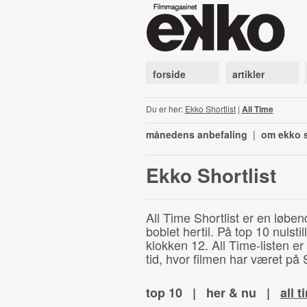
forside
artikler
Du er her:
Ekko Shortlist
|
All Time
månedens anbefaling
|
om ekko s
Ekko Shortlist
All Time Shortlist er en løben
boblet hertil. På top 10 nulst
klokken 12. All Time-listen er
tid, hvor filmen har været på S
top 10
|
her & nu
|
all t