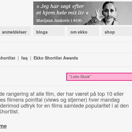
anmeldelser
blogs
om ekko
shop
hortlist
|
faq
|
Ekko Shortlist Awards
de rangering af alle film, der har været på top 10 eller
illes filmens pointtal (views og stjerner) hver mandag
 derimod udtryk for en films samlede popularitet i al den
hortlist.
ime