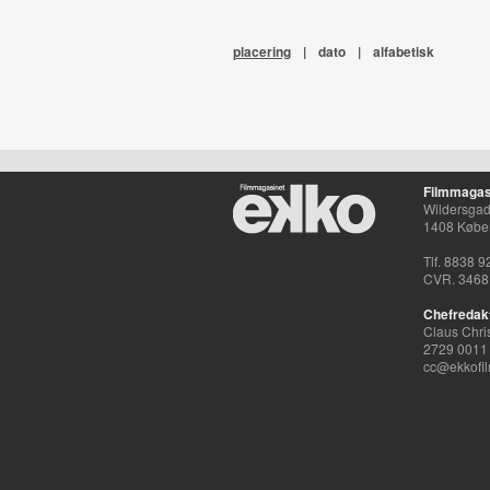
placering
|
dato
|
alfabetisk
Filmmagas
Wildersgade
1408 Købe
Tlf. 8838 9
CVR. 3468
Chefredak
Claus Chri
2729 0011
cc@ekkofil