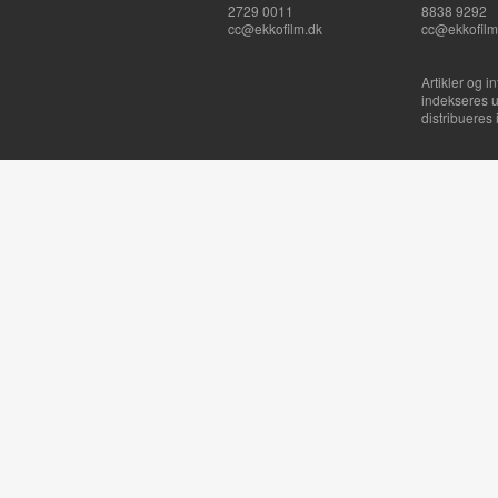
2729 0011
8838 9292
cc@ekkofilm.dk
cc@ekkofilm
Artikler og i
indekseres u
distribueres