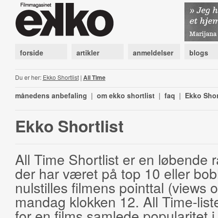
forside
artikler
anmeldelser
blogs
Du er her:
Ekko Shortlist
|
All Time
månedens anbefaling
|
om ekko shortlist
|
faq
|
Ekko Shor
Ekko Shortlist
All Time Shortlist er en løbende ra
der har været på top 10 eller bobl
nulstilles filmens pointtal (views 
mandag klokken 12. All Time-list
for en films samlede popularitet i 