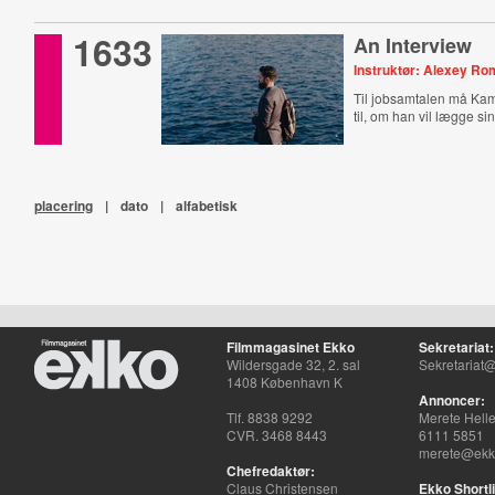
1633
An Interview
Instruktør: Alexey R
Til jobsamtalen må Kamr
til, om han vil lægge sin 
placering
|
dato
|
alfabetisk
Filmmagasinet Ekko
Sekretariat:
Wildersgade 32, 2. sal
Sekretariat@
1408 København K
Annoncer:
Tlf. 8838 9292
Merete Hell
CVR. 3468 8443
6111 5851
merete@ekko
Chefredaktør:
Claus Christensen
Ekko Shortli