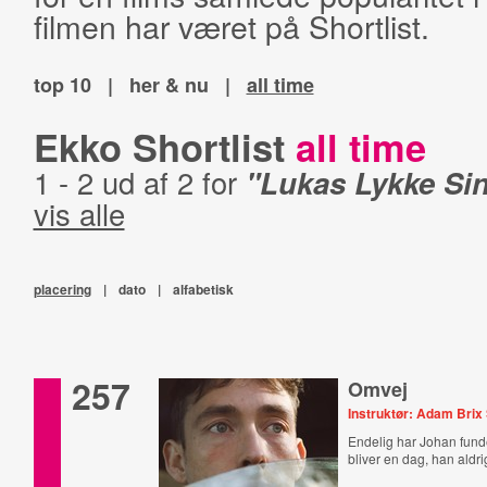
filmen har været på Shortlist.
top 10
|
her & nu
|
all time
Ekko Shortlist
all time
1 - 2 ud af 2 for
"Lukas Lykke Si
vis alle
placering
|
dato
|
alfabetisk
257
Omvej
Instruktør: Adam Brix
Endelig har Johan funde
bliver en dag, han aldr