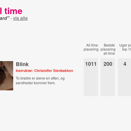
l time
ard"
-
vis alle
All time
Bedste
Uger p
placering
placering
top 1
all time
1011
200
4
Blink
Instruktør: Christoffer Stenbakken
To brødre er alene en aften, og
sandheder kommer frem.