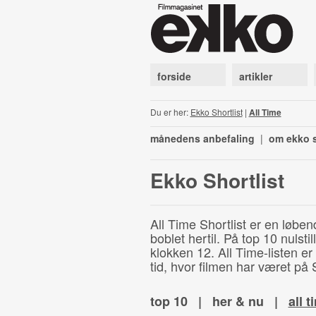
forside
artikler
Du er her:
Ekko Shortlist
|
All Time
månedens anbefaling
|
om ekko s
Ekko Shortlist
All Time Shortlist er en løben
boblet hertil. På top 10 nulst
klokken 12. All Time-listen er
tid, hvor filmen har været på S
top 10
|
her & nu
|
all t