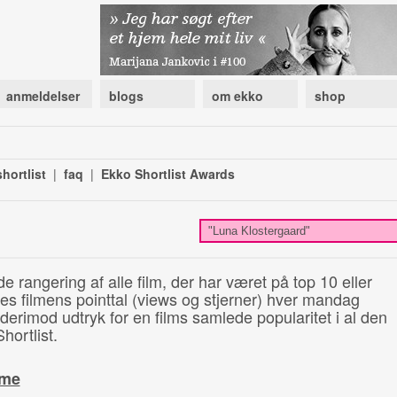
anmeldelser
blogs
om ekko
shop
hortlist
|
faq
|
Ekko Shortlist Awards
de rangering af alle film, der har været på top 10 eller
illes filmens pointtal (views og stjerner) hver mandag
 derimod udtryk for en films samlede popularitet i al den
hortlist.
ime