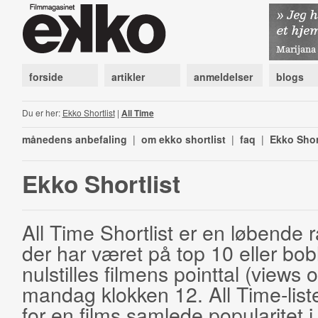
forside
artikler
anmeldelser
blogs
Du er her:
Ekko Shortlist
|
All Time
månedens anbefaling
|
om ekko shortlist
|
faq
|
Ekko Shor
Ekko Shortlist
All Time Shortlist er en løbende ra
der har været på top 10 eller bobl
nulstilles filmens pointtal (views 
mandag klokken 12. All Time-list
for en films samlede popularitet i 