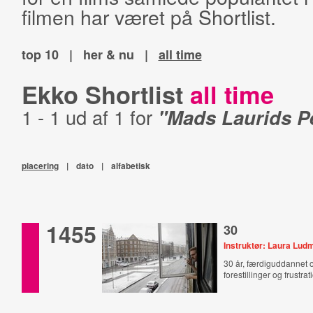
filmen har været på Shortlist.
top 10
|
her & nu
|
all time
Ekko Shortlist
all time
1 - 1 ud af 1 for
"Mads Laurids P
placering
|
dato
|
alfabetisk
1455
30
Instruktør: Laura Lud
30 år, færdiguddannet 
forestillinger og frustrat