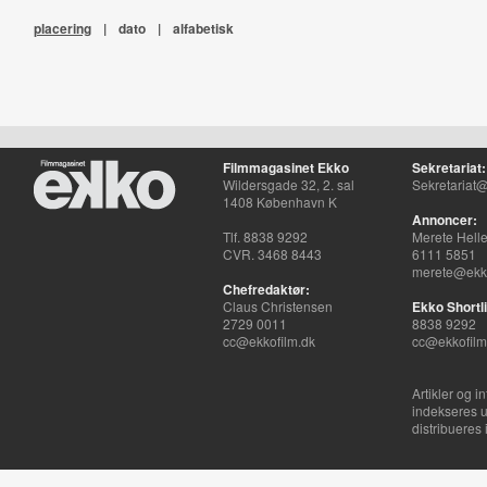
placering
|
dato
|
alfabetisk
Filmmagasinet Ekko
Sekretariat:
Wildersgade 32, 2. sal
Sekretariat@
1408 København K
Annoncer:
Tlf. 8838 9292
Merete Hell
CVR. 3468 8443
6111 5851
merete@ekko
Chefredaktør:
Claus Christensen
Ekko Shortli
2729 0011
8838 9292
cc@ekkofilm.dk
cc@ekkofilm
Artikler og i
indekseres u
distribueres