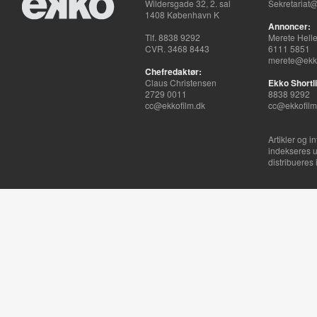
Wildersgade 32, 2. sal
Sekretariat@
1408 København K
Annoncer:
Tlf. 8838 9292
Merete Hell
CVR. 3468 8443
6111 5851
merete@ekko
Chefredaktør:
Claus Christensen
Ekko Shortli
2729 0011
8838 9292
cc@ekkofilm.dk
cc@ekkofilm
Artikler og i
indekseres u
distribueres