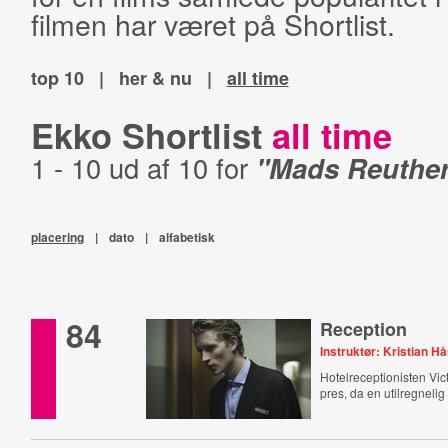
filmen har været på Shortlist.
top 10
|
her & nu
|
all time
Ekko Shortlist
all time
1 - 10 ud af 10 for
"Mads Reuthe
placering
|
dato
|
alfabetisk
84
Reception
Instruktør: Kristian H
Hotelreceptionisten Vi
pres, da en utilregneli