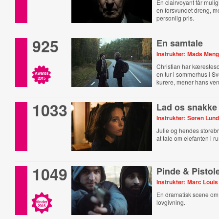
En clairvoyant får mulig
en forsvundet dreng, m
personlig pris.
925
En samtale
Instruktør: Mads Meng
Christian har kærestes
en tur i sommerhus i S
Awards
2015
kurere, mener hans ven
1033
Lad os snakke
Instruktør: Søren Lund
Julie og hendes storebr
at tale om elefanten i 
1049
Pinde & Pistol
Instruktør: Marc Louis
En dramatisk scene om f
lovgivning.
Vinder
2016