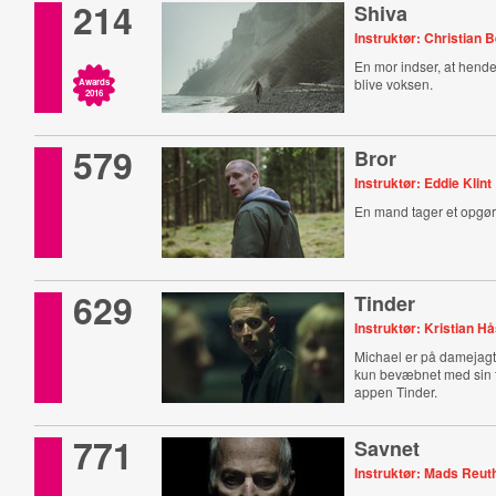
214
Shiva
Instruktør: Christian 
En mor indser, at hende
blive voksen.
Awards
2016
579
Bror
Instruktør: Eddie Klint
En mand tager et opgør
629
Tinder
Instruktør: Kristian H
Michael er på damejagt 
kun bevæbnet med sin t
appen Tinder.
771
Savnet
Instruktør: Mads Reut