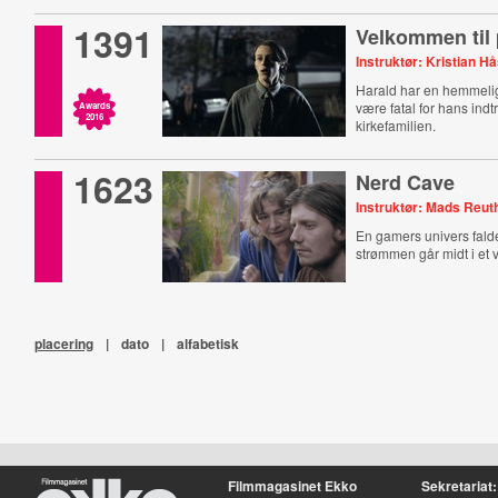
1391
Velkommen til 
Instruktør: Kristian H
Harald har en hemmeli
være fatal for hans ind
Awards
2016
kirkefamilien.
1623
Nerd Cave
Instruktør: Mads Reut
En gamers univers fal
strømmen går midt i et vi
placering
|
dato
|
alfabetisk
Filmmagasinet Ekko
Sekretariat: