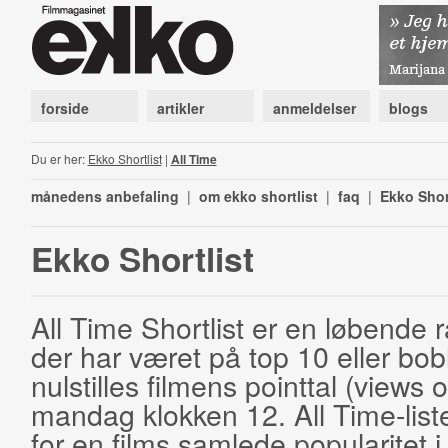
forside
artikler
anmeldelser
blogs
Du er her:
Ekko Shortlist
|
All Time
månedens anbefaling
|
om ekko shortlist
|
faq
|
Ekko Shor
Ekko Shortlist
All Time Shortlist er en løbende ra
der har været på top 10 eller bobl
nulstilles filmens pointtal (views 
mandag klokken 12. All Time-list
for en films samlede popularitet i 