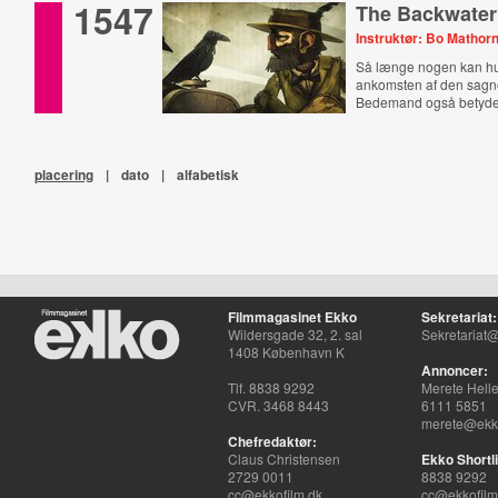
1547
The Backwater
Instruktør: Bo Mathor
Så længe nogen kan hu
ankomsten af den sa
Bedemand også betyd
komme.
placering
|
dato
|
alfabetisk
Filmmagasinet Ekko
Sekretariat:
Wildersgade 32, 2. sal
Sekretariat@
1408 København K
Annoncer:
Tlf. 8838 9292
Merete Hell
CVR. 3468 8443
6111 5851
merete@ekko
Chefredaktør:
Claus Christensen
Ekko Shortli
2729 0011
8838 9292
cc@ekkofilm.dk
cc@ekkofilm