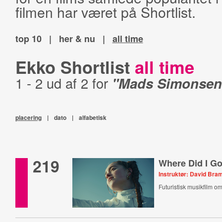
filmen har været på Shortlist.
top 10
|
her & nu
|
all time
Ekko Shortlist
all time
1 - 2 ud af 2 for
"Mads Simonsen
placering
|
dato
|
alfabetisk
219
Where Did I G
Instruktør: David Bra
Futuristisk musikfilm om