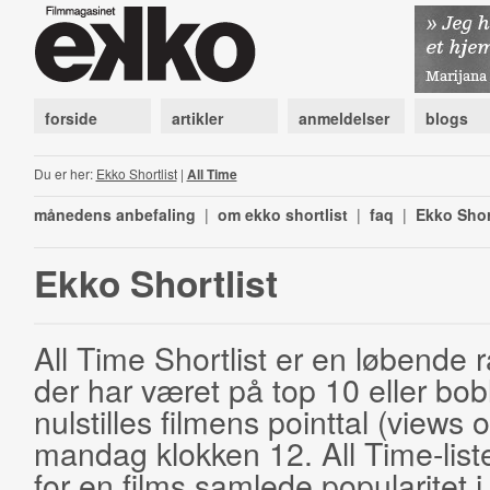
forside
artikler
anmeldelser
blogs
Du er her:
Ekko Shortlist
|
All Time
månedens anbefaling
|
om ekko shortlist
|
faq
|
Ekko Shor
Ekko Shortlist
All Time Shortlist er en løbende ra
der har været på top 10 eller bobl
nulstilles filmens pointtal (views 
mandag klokken 12. All Time-list
for en films samlede popularitet i 