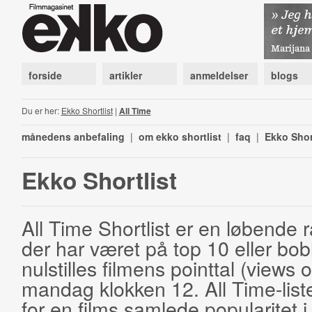
forside
artikler
anmeldelser
blogs
Du er her:
Ekko Shortlist
|
All Time
månedens anbefaling
|
om ekko shortlist
|
faq
|
Ekko Shor
Ekko Shortlist
All Time Shortlist er en løbende ra
der har været på top 10 eller bobl
nulstilles filmens pointtal (views 
mandag klokken 12. All Time-list
for en films samlede popularitet i 