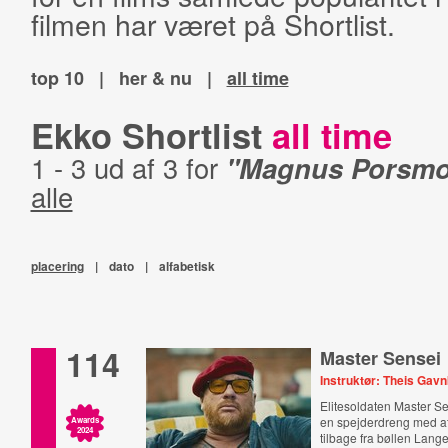
filmen har været på Shortlist.
top 10
|
her & nu
|
all time
Ekko Shortlist
all time
1 - 3 ud af 3 for
"Magnus Porsmo
alle
placering
|
dato
|
alfabetisk
114
Master Sensei
Instruktør: Theis Gav
Elitesoldaten Master S
en spejderdreng med at
Awards
2024
tilbage fra bøllen Lange