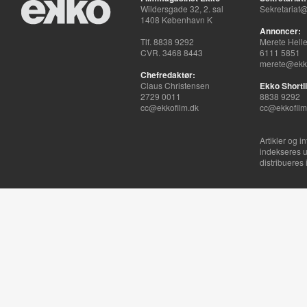
Wildersgade 32, 2. sal
Sekretariat@
1408 København K
Annoncer:
Tlf. 8838 9292
Merete Hell
CVR. 3468 8443
6111 5851
merete@ekko
Chefredaktør:
Claus Christensen
Ekko Shortli
2729 0011
8838 9292
cc@ekkofilm.dk
cc@ekkofilm
Artikler og i
indekseres u
distribueres