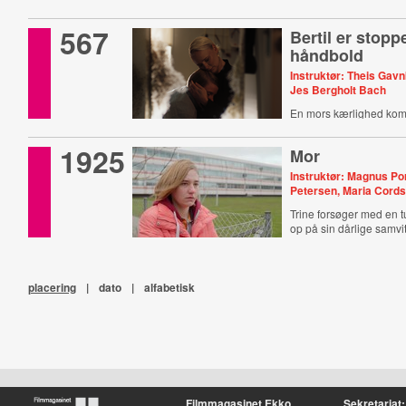
567
Bertil er stoppe
håndbold
Instruktør: Theis Gav
Jes Bergholt Bach
En mors kærlighed kom
1925
Mor
Instruktør: Magnus P
Petersen, Maria Cord
Trine forsøger med en tur
op på sin dårlige samvi
placering
|
dato
|
alfabetisk
Filmmagasinet Ekko
Sekretariat: