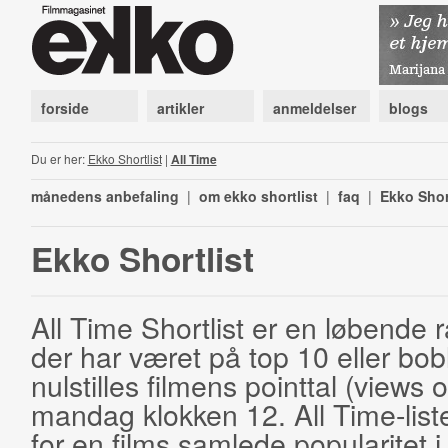
forside
artikler
anmeldelser
blogs
Du er her:
Ekko Shortlist
|
All Time
månedens anbefaling
|
om ekko shortlist
|
faq
|
Ekko Shor
Ekko Shortlist
All Time Shortlist er en løbende ra
der har været på top 10 eller bobl
nulstilles filmens pointtal (views 
mandag klokken 12. All Time-list
for en films samlede popularitet i 