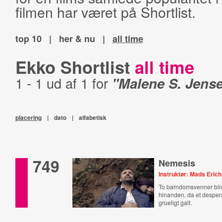
filmen har været på Shortlist.
top 10
|
her & nu
|
all time
Ekko Shortlist
all time
1 - 1 ud af 1 for
"Malene S. Jens
placering
|
dato
|
alfabetisk
749
Nemesis
Instruktør: Mads Eric
To barndomsvenner bli
hinanden, da et despera
grueligt galt.