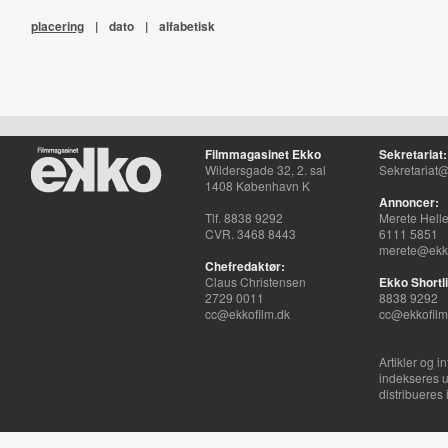
placering
|
dato
|
alfabetisk
Filmmagasinet Ekko
Sekretariat:
Wildersgade 32, 2. sal
Sekretariat@
1408 København K
Annoncer:
Tlf. 8838 9292
Merete Hell
CVR. 3468 8443
6111 5851
merete@ekko
Chefredaktør:
Claus Christensen
Ekko Shortli
2729 0011
8838 9292
cc@ekkofilm.dk
cc@ekkofilm
Artikler og i
indekseres u
distribueres