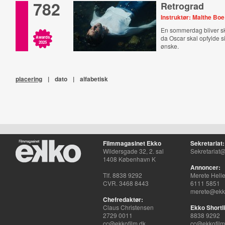
782
Retrograd
Instruktør: Malthe Boe
En sommerdag bliver 
da Oscar skal opfylde si
Awards
2025
ønske.
placering
|
dato
|
alfabetisk
Filmmagasinet Ekko
Sekretariat:
Wildersgade 32, 2. sal
Sekretariat@
1408 København K
Annoncer:
Tlf. 8838 9292
Merete Hell
CVR. 3468 8443
6111 5851
merete@ekko
Chefredaktør:
Claus Christensen
Ekko Shortli
2729 0011
8838 9292
cc@ekkofilm.dk
cc@ekkofilm