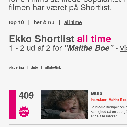
filmen har været på Shortlist.
top 10
|
her & nu
|
all time
Ekko Shortlist
all time
1 - 2 ud af 2 for
"Malthe Boe"
-
vi
placering
|
dato
|
alfabetisk
409
Muld
Instruktør: Malthe Boe
To brødre kæmper om 
kærlighed på en øde gå
Awards
2024
endeløse marker.