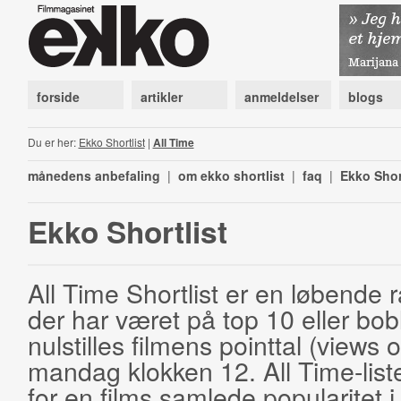
forside
artikler
anmeldelser
blogs
Du er her:
Ekko Shortlist
|
All Time
månedens anbefaling
|
om ekko shortlist
|
faq
|
Ekko Shor
Ekko Shortlist
All Time Shortlist er en løbende ra
der har været på top 10 eller bobl
nulstilles filmens pointtal (views 
mandag klokken 12. All Time-list
for en films samlede popularitet i 