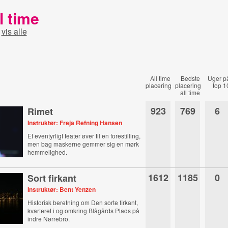
l time
-
vis alle
All time
Bedste
Uger p
placering
placering
top 1
all time
923
769
6
Rimet
Instruktør: Freja Refning Hansen
Et eventyrligt teater øver til en forestilling,
men bag maskerne gemmer sig en mørk
hemmelighed.
1612
1185
0
Sort firkant
Instruktør: Bent Yenzen
Historisk beretning om Den sorte firkant,
kvarteret i og omkring Blågårds Plads på
indre Nørrebro.