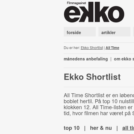
forside
artikler
Du er her:
Ekko Shortlist
|
All Time
månedens anbefaling
|
om ekko s
Ekko Shortlist
All Time Shortlist er en løben
boblet hertil. På top 10 nulst
klokken 12. All Time-listen er
tid, hvor filmen har været på S
top 10
|
her & nu
|
all t