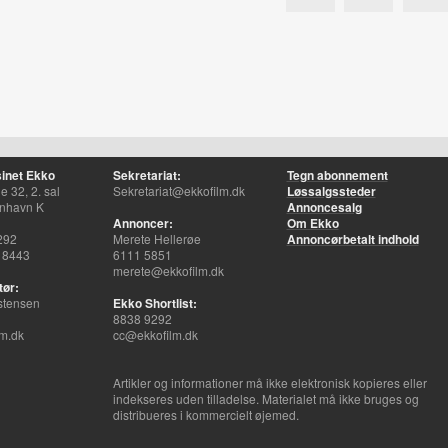
inet Ekko
Sekretariat:
Tegn abonnement
 32, 2. sal
Sekretariat@ekkofilm.dk
Løssalgssteder
nhavn K
Annoncesalg
Annoncer:
Om Ekko
292
Merete Hellerøe
Annoncørbetalt indhold
 8443
6111 5851
merete@ekkofilm.dk
tør:
stensen
Ekko Shortlist:
8838 9292
m.dk
cc@ekkofilm.dk
Artikler og informationer må ikke elektronisk kopieres eller
indekseres uden tilladelse. Materialet må ikke bruges og
distribueres i kommercielt øjemed.