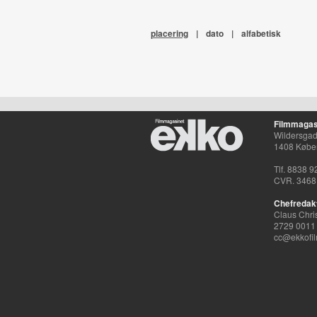
placering
|
dato
|
alfabetisk
Filmmagas
Wildersgade
1408 Købe
Tlf. 8838 9
CVR. 3468
Chefredak
Claus Chri
2729 0011
cc@ekkofil