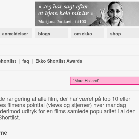
anmeldelser
blogs
om ekko
shop
hortlist
|
faq
|
Ekko Shortlist Awards
de rangering af alle film, der har været på top 10 eller
illes filmens pointtal (views og stjerner) hver mandag
 derimod udtryk for en films samlede popularitet i al den
hortlist.
ime