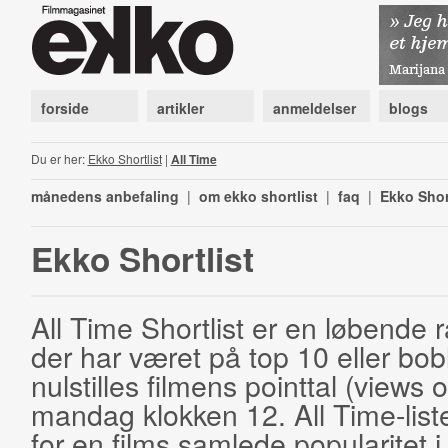
forside
artikler
anmeldelser
blogs
Du er her:
Ekko Shortlist
|
All Time
månedens anbefaling
|
om ekko shortlist
|
faq
|
Ekko Shor
Ekko Shortlist
All Time Shortlist er en løbende ra
der har været på top 10 eller bobl
nulstilles filmens pointtal (views 
mandag klokken 12. All Time-list
for en films samlede popularitet i 