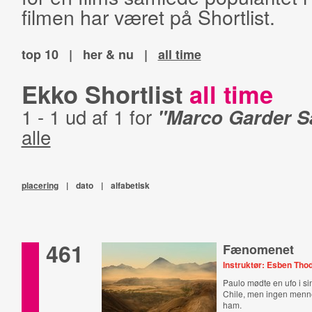
filmen har været på Shortlist.
top 10
|
her & nu
|
all time
Ekko Shortlist
all time
1 - 1 ud af 1 for
"Marco Garder S
alle
placering
|
dato
|
alfabetisk
461
Fænomenet
Instruktør: Esben Tho
Paulo mødte en ufo i s
Chile, men ingen menne
ham.