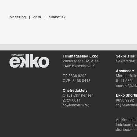
placering
|
dato
|
alfabetisk
Filmmagasinet Ekko
Sekretariat:
Wildersgade 32, 2. sal
Sekretariat@
1408 København K
Annoncer:
Tlf. 8838 9292
Merete Hell
CVR. 3468 8443
6111 5851
merete@ekko
Chefredaktør:
Claus Christensen
Ekko Shortli
2729 0011
8838 9292
cc@ekkofilm.dk
cc@ekkofilm
Artikler og i
indekseres u
distribueres