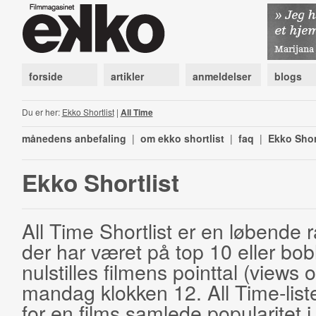
forside
artikler
anmeldelser
blogs
Du er her:
Ekko Shortlist
|
All Time
månedens anbefaling
|
om ekko shortlist
|
faq
|
Ekko Shor
Ekko Shortlist
All Time Shortlist er en løbende ra
der har været på top 10 eller bobl
nulstilles filmens pointtal (views 
mandag klokken 12. All Time-list
for en films samlede popularitet i 