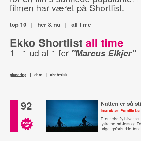
filmen har været på Shortlist.
top 10
|
her & nu
|
all time
Ekko Shortlist
all time
1 - 1 ud af 1 for
"Marcus Elkjer"
placering
|
dato
|
alfabetisk
92
Natten er så sti
Instruktør: Pernille Lu
Et engelsk fly bliver sk
tyskerne, så Jens og Ed
Awards
2025
udgangsforbuddet for at