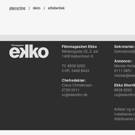
placering
|
dato
|
alfabetisk
Filmmagasinet Ekko
Sekretariat:
Wildersgade 32, 2. sal
Sekretariat@
1408 København K
Annoncer:
Tlf. 8838 9292
Merete Hell
CVR. 3468 8443
6111 5851
merete@ekko
Chefredaktør:
Claus Christensen
Ekko Shortli
2729 0011
8838 9292
cc@ekkofilm.dk
cc@ekkofilm
Artikler og i
indekseres u
distribueres