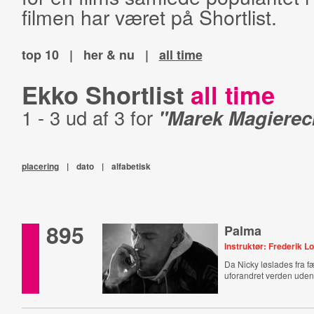
filmen har været på Shortlist.
top 10
|
her & nu
|
all time
Ekko Shortlist
all time
1 - 3 ud af 3 for
"Marek Magierec
placering
|
dato
|
alfabetisk
895
Palma
Instruktør: Frederik Lo
Da Nicky løslades fra f
uforandret verden udenf