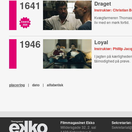
1641
Draget
Instruktør: Christian 
Kvægfarmeren Thomas 
liv med en mørk fortid.
Awards
2020
1946
Loyal
Instruktør: Phillip J
I jagten på kærlighede
tålmodighed på prøve.
placering
|
dato
|
alfabetisk
Filmmagasinet Ekko
Sekretariat:
Wildersgade 32, 2. sal
Sekretariat@
1408 København K