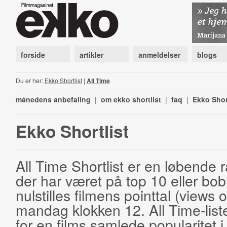
forside
artikler
anmeldelser
blogs
Du er her:
Ekko Shortlist
|
All Time
månedens anbefaling
|
om ekko shortlist
|
faq
|
Ekko Shor
Ekko Shortlist
All Time Shortlist er en løbende ra
der har været på top 10 eller bobl
nulstilles filmens pointtal (views 
mandag klokken 12. All Time-list
for en films samlede popularitet i 