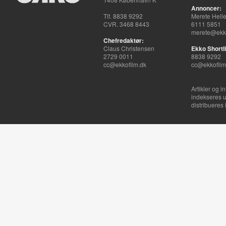
Annoncer:
Tlf. 8838 9292
Merete Hell
CVR. 3468 8443
6111 5851
merete@ekko
Chefredaktør:
Claus Christensen
Ekko Shortli
2729 0011
8838 9292
cc@ekkofilm.dk
cc@ekkofilm
Artikler og i
indekseres u
distribueres