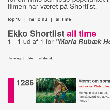
filmen har været på Shortlist.
top 10
|
her & nu
|
all time
Ekko Shortlist
all time
1 - 1 ud af 1 for
"Maria Rubæk H
placering
|
dato
|
alfabetisk
1286
Værst om som
Instruktør: Christoff
Markus elsker Isabella.
han så svært ved at 
hende?