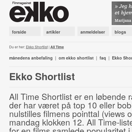
forside
artikler
anmeldelser
blogs
Du er her:
Ekko Shortlist
|
All Time
månedens anbefaling
|
om ekko shortlist
|
faq
|
Ekko Shor
Ekko Shortlist
All Time Shortlist er en løbende ra
der har været på top 10 eller bobl
nulstilles filmens pointtal (views 
mandag klokken 12. All Time-list
for en films samlede popularitet i 