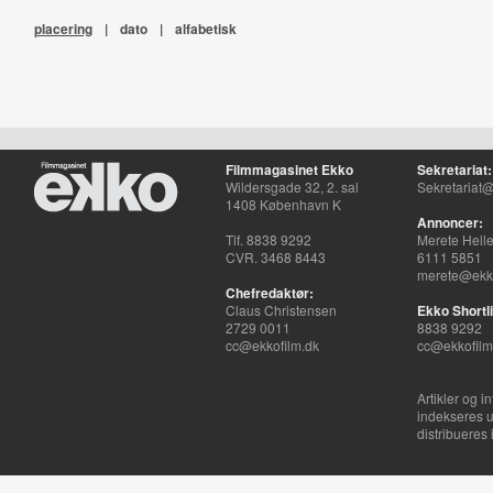
placering
|
dato
|
alfabetisk
Filmmagasinet Ekko
Sekretariat:
Wildersgade 32, 2. sal
Sekretariat@
1408 København K
Annoncer:
Tlf. 8838 9292
Merete Hell
CVR. 3468 8443
6111 5851
merete@ekko
Chefredaktør:
Claus Christensen
Ekko Shortli
2729 0011
8838 9292
cc@ekkofilm.dk
cc@ekkofilm
Artikler og i
indekseres u
distribueres