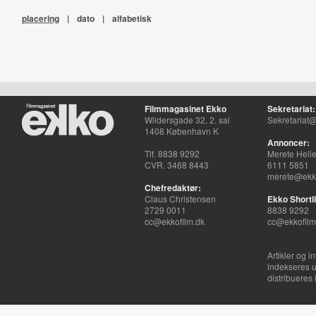
placering
|
dato
|
alfabetisk
Filmmagasinet Ekko
Sekretariat:
Wildersgade 32, 2. sal
Sekretariat@
1408 København K
Annoncer:
Tlf. 8838 9292
Merete Hell
CVR. 3468 8443
6111 5851
merete@ekko
Chefredaktør:
Claus Christensen
Ekko Shortli
2729 0011
8838 9292
cc@ekkofilm.dk
cc@ekkofilm
Artikler og i
indekseres u
distribueres