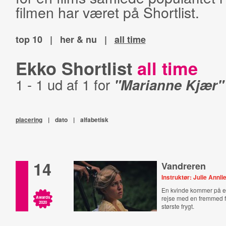
filmen har været på Shortlist.
top 10
|
her & nu
|
all time
Ekko Shortlist
all time
1 - 1 ud af 1 for
"Marianne Kjær"
placering
|
dato
|
alfabetisk
14
Vandreren
Instruktør: Julie Annli
En kvinde kommer på e
rejse med en fremmed f
Awards
2020
største frygt.