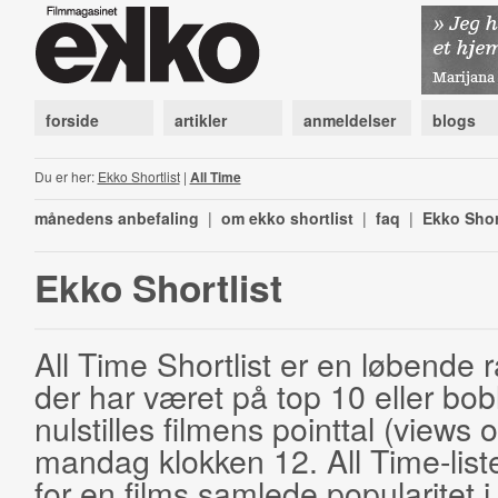
forside
artikler
anmeldelser
blogs
Du er her:
Ekko Shortlist
|
All Time
månedens anbefaling
|
om ekko shortlist
|
faq
|
Ekko Shor
Ekko Shortlist
All Time Shortlist er en løbende ra
der har været på top 10 eller bobl
nulstilles filmens pointtal (views 
mandag klokken 12. All Time-list
for en films samlede popularitet i 