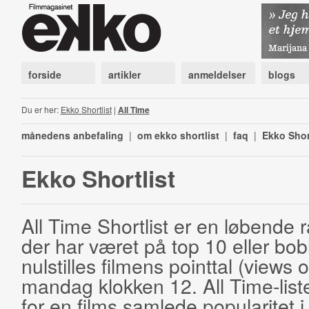
forside
artikler
anmeldelser
blogs
Du er her:
Ekko Shortlist
|
All Time
månedens anbefaling
|
om ekko shortlist
|
faq
|
Ekko Shor
Ekko Shortlist
All Time Shortlist er en løbende ra
der har været på top 10 eller bobl
nulstilles filmens pointtal (views 
mandag klokken 12. All Time-list
for en films samlede popularitet i 