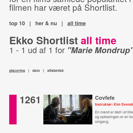
filmen har været på Shortlist.
top 10
|
her & nu
|
all time
Ekko Shortlist
all time
1 - 1 ud af 1 for
"Marie Mondrup
placering
|
dato
|
alfabetisk
1261
Covfefe
Instruktør: Kim Sven
En mand er død i et lill
og opklaringen er en fo
omgang.