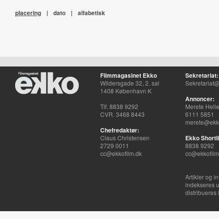
placering
|
dato
|
alfabetisk
Filmmagasinet Ekko
Sekretariat:
Wildersgade 32, 2. sal
Sekretariat@
1408 København K
Annoncer:
Tlf. 8838 9292
Merete Hell
CVR. 3468 8443
6111 5851
merete@ekko
Chefredaktør:
Claus Christensen
Ekko Shortli
2729 0011
8838 9292
cc@ekkofilm.dk
cc@ekkofilm
Artikler og i
indekseres u
distribueres