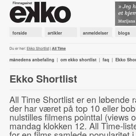
forside
artikler
anmeldelser
blogs
Du er her:
Ekko Shortlist
|
All Time
månedens anbefaling
|
om ekko shortlist
|
faq
|
Ekko Shor
Ekko Shortlist
All Time Shortlist er en løbende ra
der har været på top 10 eller bobl
nulstilles filmens pointtal (views 
mandag klokken 12. All Time-list
for en films samlede popularitet i 