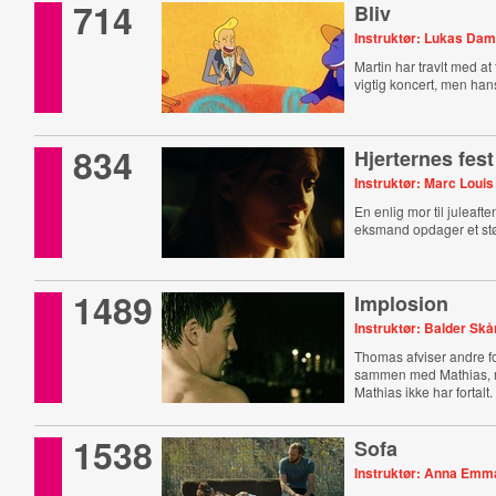
714
Bliv
Instruktør: Lukas Da
Martin har travlt med a
vigtig koncert, men hans
834
Hjerternes fest
Instruktør: Marc Louis
En enlig mor til juleafte
eksmand opdager et stø
1489
Implosion
Instruktør: Balder Sk
Thomas afviser andre f
sammen med Mathias, m
Mathias ikke har fortalt.
1538
Sofa
Instruktør: Anna Emm