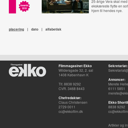
25-årige Vera skal med 
ekskæreste flytte en so
Awards
2018
hjem til hendes nye.
placering
|
dato
|
alfabetisk
Filmmagasinet Ekko
Sekretariat:
Wildersgade 32, 2. sal
Sekretariat@
1408 København K
Annoncer:
Tlf. 8838 9292
Merete Hell
CVR. 3468 8443
6111 5851
merete@ekko
Chefredaktør:
Claus Christensen
Ekko Shortli
2729 0011
8838 9292
cc@ekkofilm.dk
cc@ekkofilm
Artikler og i