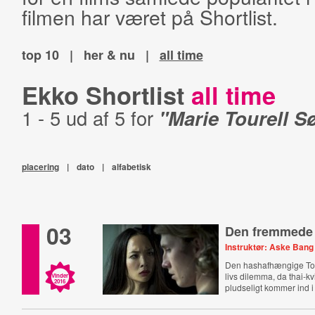
filmen har været på Shortlist.
top 10
|
her & nu
|
all time
Ekko Shortlist
all time
1 - 5 ud af 5 for
"Marie Tourell S
placering
|
dato
|
alfabetisk
03
Den fremmede
Instruktør: Aske Bang
Den hashafhængige To
livs dilemma, da thai-k
Vinder
2016
pludseligt kommer ind i 